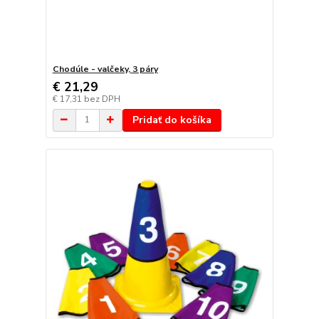
Chodúle - valčeky, 3 páry
€ 21,29
€ 17,31
bez DPH
Pridať do košíka