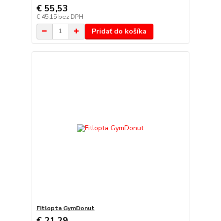
€ 55,53
€ 45,15
bez DPH
Pridať do košíka
Fitlopta GymDonut
€ 21,29