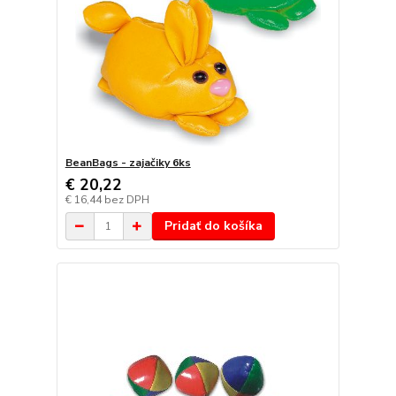
BeanBags - zajačiky 6ks
€ 20,22
€ 16,44
bez DPH
Pridať do košíka