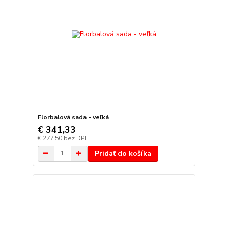
Florbalová sada - veľká
€ 341,33
€ 277,50
bez DPH
Pridať do košíka