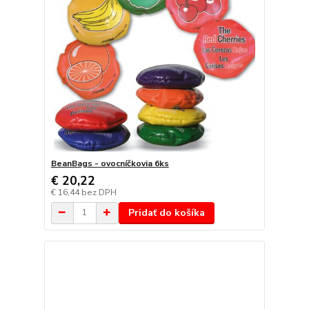
BeanBags - ovocníčkovia 6ks
€ 20,22
€ 16,44
bez DPH
Pridať do košíka