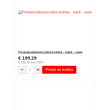
Florbalová/univerzálna bránka - malá - sada
€ 199,29
€ 162,02
bez DPH
Pridať do košíka