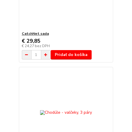
CatchNet sada
€ 29,85
€ 24,27
bez DPH
Pridať do košíka