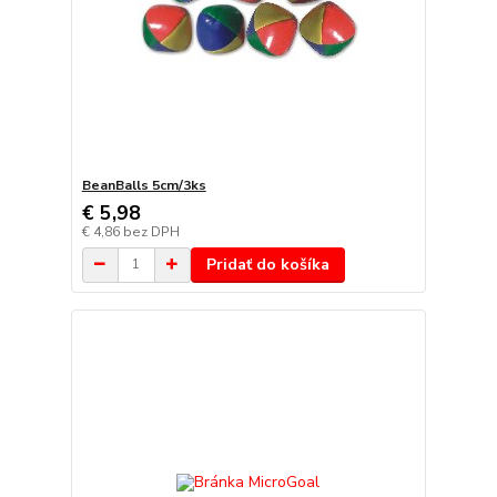
BeanBalls 5cm/3ks
€ 5,98
€ 4,86
bez DPH
Pridať do košíka