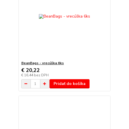
BeanBags - vrecúška 6ks
€ 20,22
€ 16,44
bez DPH
Pridať do košíka