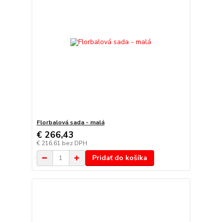
Florbalová sada - malá
€ 266,43
€ 216,61
bez DPH
Pridať do košíka