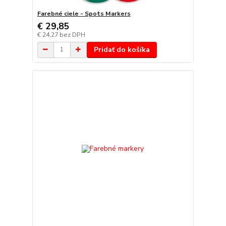
Farebné ciele - Spots Markers
€ 29,85
€ 24,27
bez DPH
Pridať do košíka