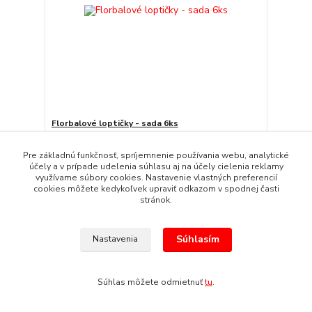
Florbalové loptičky - sada 6ks
€ 9,63
€ 7,83
bez DPH
Pre základnú funkčnosť, spríjemnenie používania webu, analytické
účely a v prípade udelenia súhlasu aj na účely cielenia reklamy
Pridať do košíka
využívame súbory cookies. Nastavenie vlastných preferencií
cookies môžete kedykoľvek upraviť odkazom v spodnej časti
stránok.
Súhlasím
Nastavenia
Súhlas môžete odmietnuť
tu
.