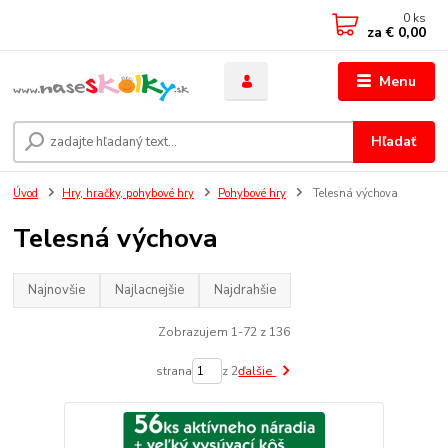
0
ks
za
€ 0,00
Menu
Hľadať
Úvod
Hry, hračky, pohybové hry
Pohybové hry
Telesná výchova
Telesná výchova
Najnovšie
Najlacnejšie
Najdrahšie
Zobrazujem 1-72 z 136
strana
z 2
ďalšie