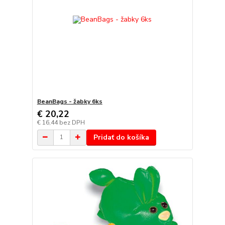
BeanBags - žabky 6ks
€ 20,22
€ 16,44
bez DPH
Pridať do košíka