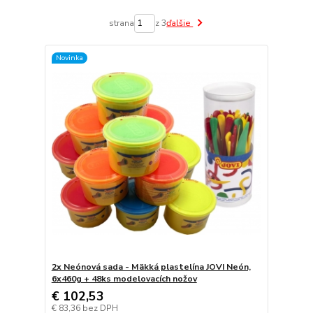
strana
z 3
ďalšie
Novinka
2x Neónová sada - Mäkká plastelína JOVI Neón,
6x460g + 48ks modelovacích nožov
€ 102,53
€ 83,36
bez DPH