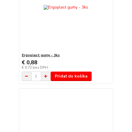
Ergoplast gumy - 3ks
€ 0,88
€ 0,72
bez DPH
Pridať do košíka