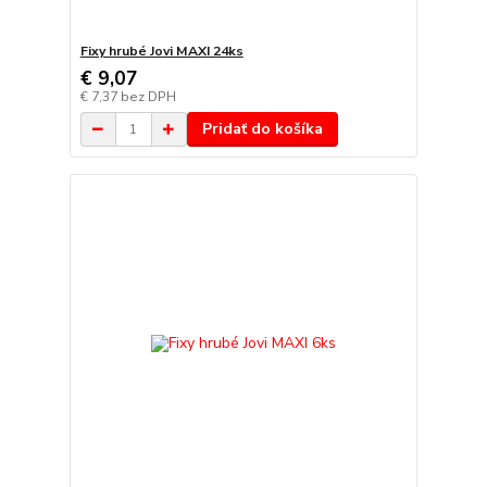
Fixy hrubé Jovi MAXI 24ks
€ 9,07
€ 7,37
bez DPH
Pridať do košíka