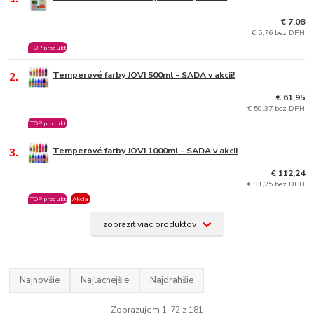
€ 7,08
€ 5,76 bez DPH
TOP produkt
2.
Temperové farby JOVI 500ml - SADA v akcii!
€ 61,95
€ 50,37 bez DPH
TOP produkt
3.
Temperové farby JOVI 1000ml - SADA v akcii
€ 112,24
€ 91,25 bez DPH
TOP produkt
Akcia
zobraziť viac produktov
Najnovšie
Najlacnejšie
Najdrahšie
Zobrazujem 1-72 z 181