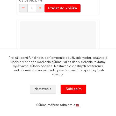
€ 1,14
bez DPH
Pridať do košíka
Pre základnú funkčnosť, spríjemnenie používania webu, analytické
účely a v prípade udelenia súhlasu aj na účely cielenia reklamy
využívame súbory cookies. Nastavenie vlastných preferencií
cookies môžete kedykoľvek upraviť odkazom v spodnej časti
stránok.
Súhlasím
Nastavenia
Gélový zvýrazňovač JOVI, 5x4 farby
Súhlas môžete odmietnuť
tu
.
€ 20,64
€ 16,78
bez DPH