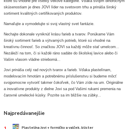
ktoré sú vhodné pre všetky vekové kategórie. Vďaka svojim dlhoročným
skúsenostiam je dnes JOVI líder na svetovom trhu a prináša široký
sortiment kvalitných certifikovaných produktov.
Namaľujte a vymodelujte si svoj vlastný svet fantázie.
Nechajte dokonale vyniknúť krásu farieb a tvarov. Ponúkame Vám
široký sortiment farieb a výtvarných potrieb
, ktoré sú vhodné na
kreatívnu činnosť. So značkou JOVI sa každý môže stať umelcom...
Nezáleží na tom, či si každé ráno sadáte do školskej lavice alebo či
Vašim vlasom vládne strieborná...
Jovi prináša celý rad nových tvarov a farieb. Vďaka
plastelínam,
modelovacím hmotám
a potrebnému
príslušenstvu
si budeme môcť
svojpomocne vytvoriť takmer čokoľvek, čo Vám zíde na um.
Originálne
a inovatívne produkty
z dielne Jovi sa pod Vašimi rukami premenia na
čarovné umelecké kúsky. Pozrite sa im bližšie na zúbky...
Najpredávanejšie
1.
Plastelína Jovi + formičky a valček, blister