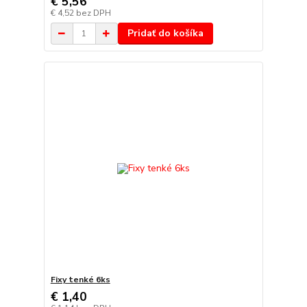
€ 5,56
€ 4,52
bez DPH
Pridať do košíka
Fixy tenké 6ks
€ 1,40