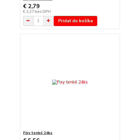
€ 2,79
€ 2,27
bez DPH
Pridať do košíka
Fixy tenké 24ks