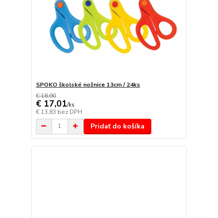
SPOKO školské nožnice 13cm / 24ks
€ 18,90
€ 17,01
/
ks
€ 13,83
bez DPH
Pridať do košíka