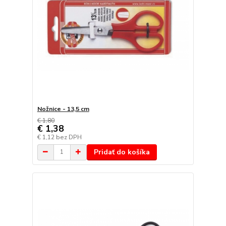
Nožnice - 13,5 cm
€ 1,80
€ 1,38
€ 1,12
bez DPH
Pridať do košíka