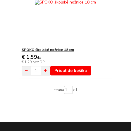
SPOKO školské nožnice 18 cm
€ 1,59
/
ks
€ 1,29
bez DPH
Pridať do košíka
strana
z 1