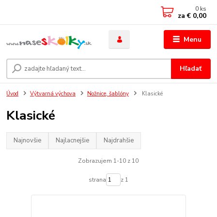
0
ks
za
€ 0,00
Menu
Hľadať
Úvod
Výtvarná výchova
Nožnice, šablóny
Klasické
Klasické
Najnovšie
Najlacnejšie
Najdrahšie
Zobrazujem 1-10 z 10
strana
z 1