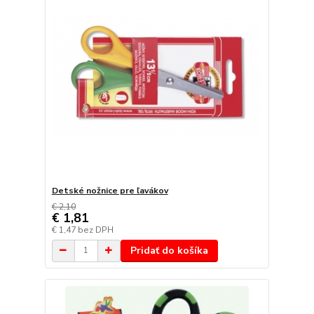
Detské nožnice pre ľavákov
€ 2,10
€ 1,81
€ 1,47
bez DPH
Pridať do košíka