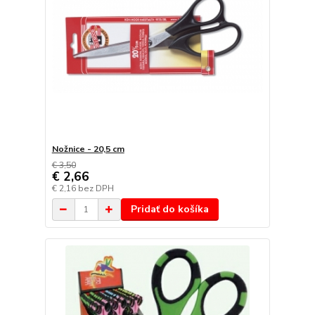
Nožnice - 20,5 cm
€ 3,50
€ 2,66
€ 2,16
bez DPH
Pridať do košíka