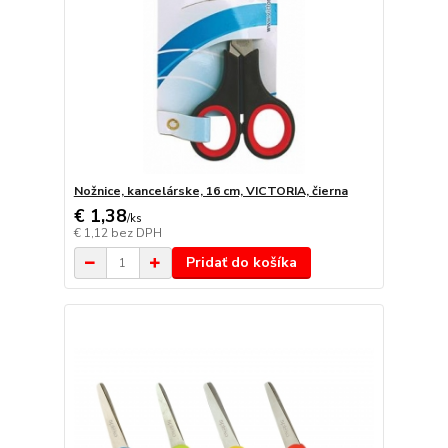
Nožnice, kancelárske, 16 cm, VICTORIA, čierna
€ 1,38
/
ks
€ 1,12
bez DPH
Pridať do košíka