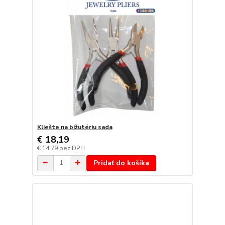
Kliešte na bižutériu sada
€ 18,19
€ 14,79
bez DPH
Pridať do košíka