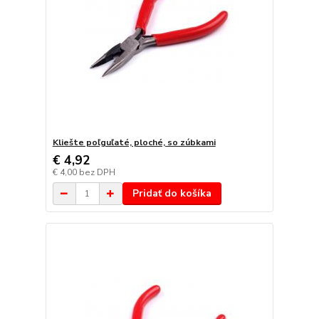
Kliešte poľguľaté, ploché, so zúbkami
€ 4,92
€ 4,00
bez DPH
Pridať do košíka