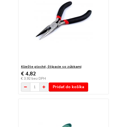
Kliešte ploché, štípacie so zúbkami
€ 4,82
€ 3,92
bez DPH
Pridať do košíka