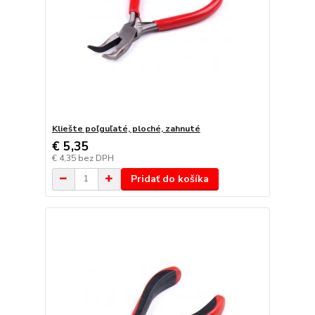
Kliešte poľguľaté, ploché, zahnuté
€ 5,35
€ 4,35
bez DPH
Pridať do košíka