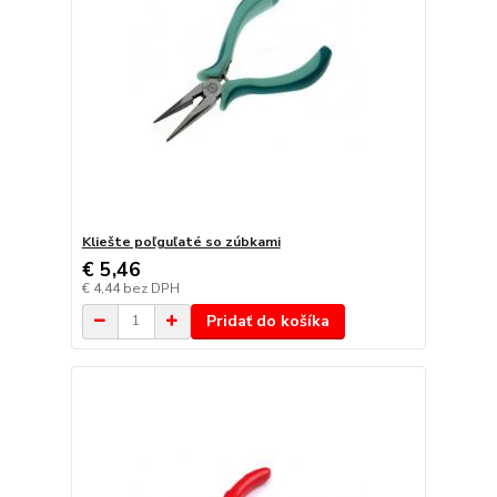
Kliešte poľguľaté so zúbkami
€ 5,46
€ 4,44
bez DPH
Pridať do košíka