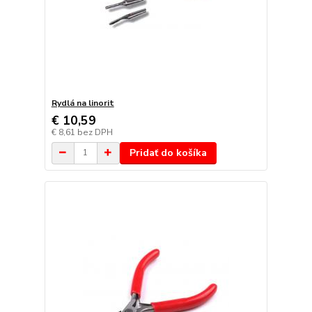
Rydlá na linorit
€ 10,59
€ 8,61
bez DPH
Pridať do košíka