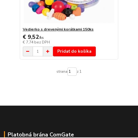
Vedierko s drevenými korálkami 150ks
€ 9,52
/
ks
€ 7,74
bez DPH
Pridať do košíka
strana
z 1
Platobná brána ComGate