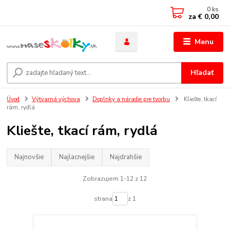
0
ks
za
€ 0,00
Menu
Hľadať
Úvod
Výtvarná výchova
Doplnky a náradie pre tvorbu
Kliešte, tkací
rám, rydlá
Kliešte, tkací rám, rydlá
Najnovšie
Najlacnejšie
Najdrahšie
Zobrazujem 1-12 z 12
strana
z 1