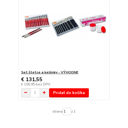
Set štetce a kelímky - VÝHODNE
€ 131,55
€ 106,95
bez DPH
Pridať do košíka
strana
z 1