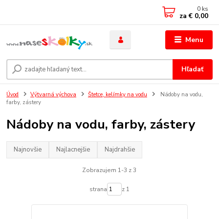
0
ks
za
€ 0,00
Menu
Hľadať
Úvod
Výtvarná výchova
Štetce, kelímky na vodu
Nádoby na vodu,
farby, zástery
Nádoby na vodu, farby, zástery
Najnovšie
Najlacnejšie
Najdrahšie
Zobrazujem 1-3 z 3
strana
z 1