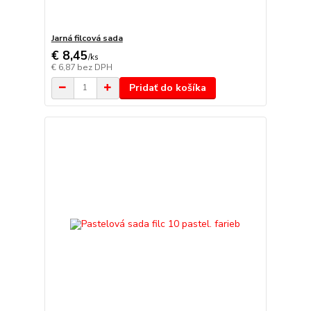
Jarná filcová sada
€ 8,45
/
ks
€ 6,87
bez DPH
Pridať do košíka