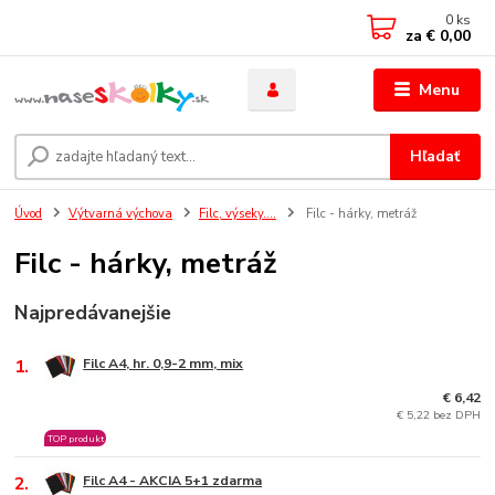
0
ks
za
€ 0,00
Menu
Hľadať
Úvod
Výtvarná výchova
Filc, výseky....
Filc - hárky, metráž
Filc - hárky, metráž
Najpredávanejšie
1.
Filc A4, hr. 0,9-2 mm, mix
€ 6,42
€ 5,22 bez DPH
TOP produkt
2.
Filc A4 - AKCIA 5+1 zdarma