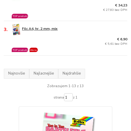
€ 34,23
€ 27,83 bez DPH
TOP produkt
3.
Filc A4, hr. 2 mm, mix
€ 6,90
€ 5,61 bez DPH
TOP produkt
Akcia
Najnovšie
Najlacnejšie
Najdrahšie
Zobrazujem 1-13 z 13
strana
z 1