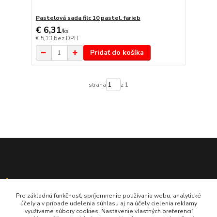
Pastelová sada filc 10 pastel. farieb
€ 6,31
/
ks
€ 5,13
bez DPH
Pridať do košíka
strana
z 1
Platobná brána ComGate
Pre základnú funkčnosť, spríjemnenie používania webu, analytické
účely a v prípade udelenia súhlasu aj na účely cielenia reklamy
využívame súbory cookies. Nastavenie vlastných preferencií