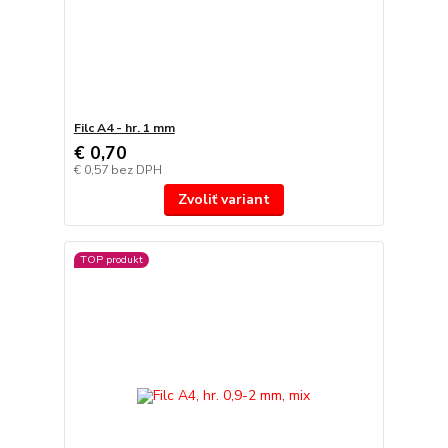
Filc A4 - hr. 1 mm
€ 0,70
€ 0,57
bez DPH
Zvoliť variant
TOP produkt