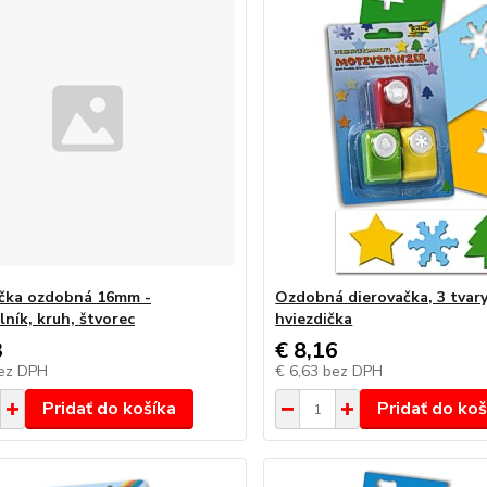
čka ozdobná 16mm -
Ozdobná dierovačka, 3 tvary
lník, kruh, štvorec
hviezdička
3
€ 8,16
ez DPH
€ 6,63
bez DPH
Pridať do košíka
Pridať do koš