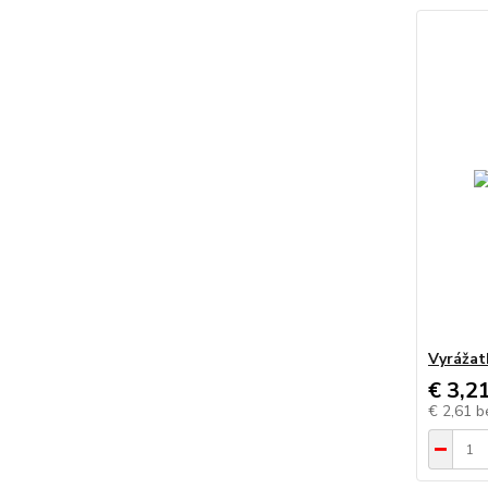
Vyrážat
€ 3,2
€ 2,61
b