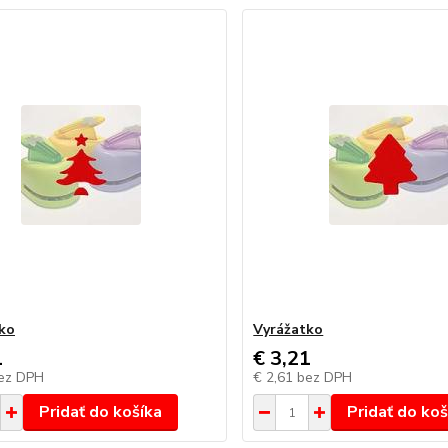
ko
Vyrážatko
1
€ 3,21
ez DPH
€ 2,61
bez DPH
Pridať do košíka
Pridať do koš