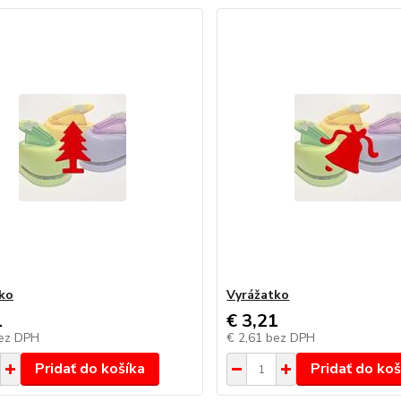
ko
Vyrážatko
1
€ 3,21
ez DPH
€ 2,61
bez DPH
Pridať do košíka
Pridať do koš