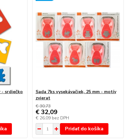
 - srdiečko
Sada 7ks vysekávačiek, 25 mm - motív
zvierat
€ 30,73
€ 32,09
€ 26,09
bez DPH
íka
Pridať do košíka