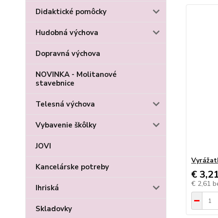
Didaktické pomôcky
Hudobná výchova
Dopravná výchova
NOVINKA - Molitanové
stavebnice
Telesná výchova
Vybavenie škôlky
JOVI
Vyrážat
Kancelárske potreby
€ 3,2
€ 2,61
b
Ihriská
Skladovky