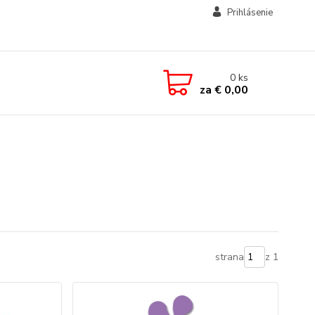
Prihlásenie
0
ks
za
€ 0,00
strana
z 1