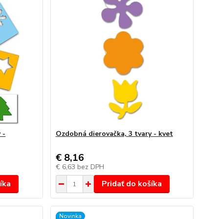
 -
Ozdobná dierovačka, 3 tvary - kvet
€ 8,16
€ 6,63
bez DPH
íka
Pridať do košíka
Novinka