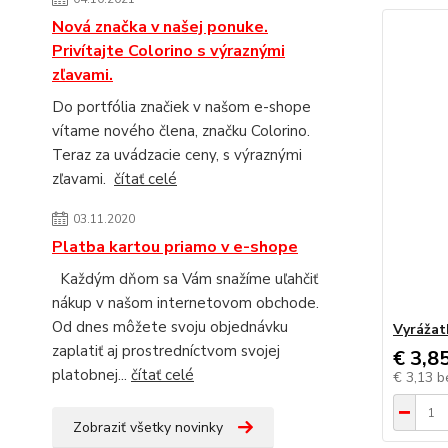
Nová značka v našej ponuke.
Privítajte Colorino s výraznými
zľavami.
Do portfólia značiek v našom e-shope
vítame nového člena, značku Colorino.
Teraz za uvádzacie ceny, s výraznými
zľavami.
čítať celé
03.11.2020
Platba kartou priamo v e-shope
Každým dňom sa Vám snažíme uľahčiť
nákup v našom internetovom obchode.
Od dnes môžete svoju objednávku
Vyrážat
zaplatiť aj prostredníctvom svojej
€ 3,8
platobnej...
čítať celé
€ 3,13
b
Zobraziť všetky novinky