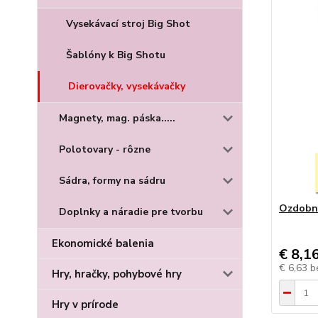
Vysekávací stroj Big Shot
Šablóny k Big Shotu
Dierovačky, vysekávačky
Magnety, mag. páska.....
Polotovary - rôzne
Sádra, formy na sádru
Ozdobná 
Doplnky a náradie pre tvorbu
Ekonomické balenia
€ 8,1
€ 6,63
b
Hry, hračky, pohybové hry
Hry v prírode