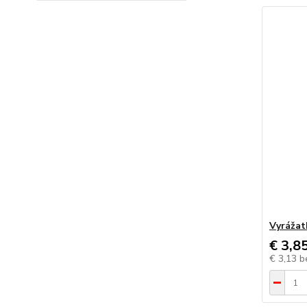
Vyrážat
€ 3,8
€ 3,13
b