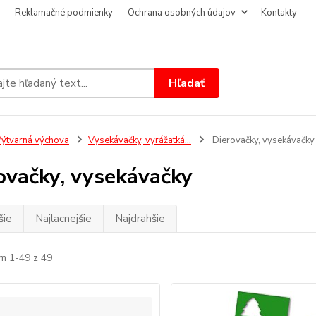
Reklamačné podmienky
Ochrana osobných údajov
Kontakty
Hľadať
ýtvarná výchova
Vysekávačky, vyrážatká...
Dierovačky, vysekávačky
ovačky, vysekávačky
šie
Najlacnejšie
Najdrahšie
m 1-49 z 49