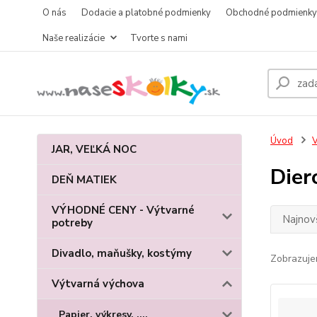
O nás
Dodacie a platobné podmienky
Obchodné podmienky
Naše realizácie
Tvorte s nami
Úvod
V
JAR, VEĽKÁ NOC
Dier
DEŇ MATIEK
VÝHODNÉ CENY - Výtvarné
Najnov
potreby
Divadlo, maňušky, kostýmy
Zobrazuje
Výtvarná výchova
Papier, výkresy, ....