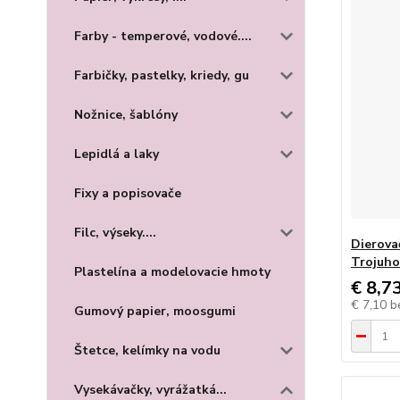
Farby - temperové, vodové....
Farbičky, pastelky, kriedy, gu
Nožnice, šablóny
Lepidlá a laky
Fixy a popisovače
Filc, výseky....
Dierova
Trojuho
Plastelína a modelovacie hmoty
€ 8,7
€ 7,10
b
Gumový papier, moosgumi
Štetce, kelímky na vodu
Vysekávačky, vyrážatká...