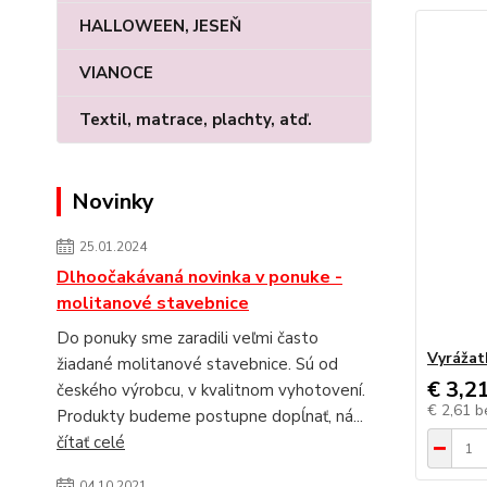
HALLOWEEN, JESEŇ
VIANOCE
Textil, matrace, plachty, atď.
Novinky
25.01.2024
Dlhoočakávaná novinka v ponuke -
molitanové stavebnice
Do ponuky sme zaradili veľmi často
Vyrážat
žiadané molitanové stavebnice. Sú od
€ 3,2
českého výrobcu, v kvalitnom vyhotovení.
€ 2,61
b
Produkty budeme postupne dopĺnať, ná...
čítať celé
04.10.2021