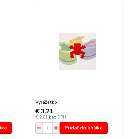
Vyrážatko
€ 3,21
€ 2,61
bez DPH
íka
Pridať do košíka