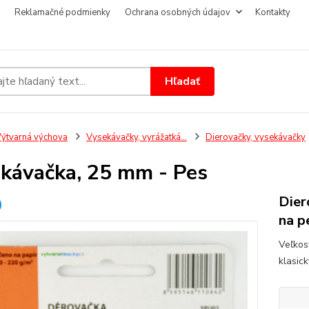
Reklamačné podmienky
Ochrana osobných údajov
Kontakty
Hľadať
ýtvarná výchova
Vysekávačky, vyrážatká...
Dierovačky, vysekávačky
kávačka, 25 mm - Pes
Dier
na p
Veľkos
klasick