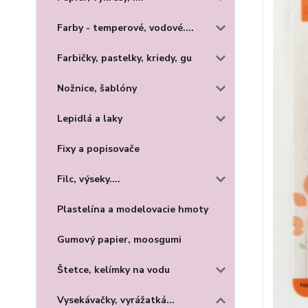
Farby - temperové, vodové....
Farbičky, pastelky, kriedy, gu
Nožnice, šablóny
Lepidlá a laky
Fixy a popisovače
Filc, výseky....
Plastelína a modelovacie hmoty
Gumový papier, moosgumi
Štetce, kelímky na vodu
Vysekávačky, vyrážatká...