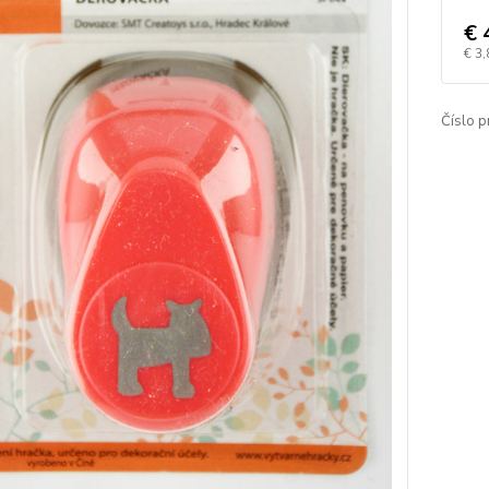
€ 
€ 3,
Číslo p