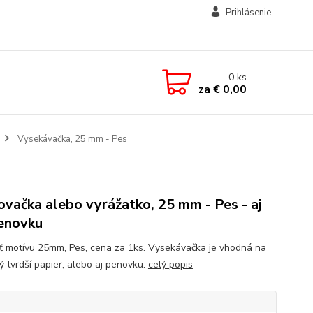
Prihlásenie
0
ks
za
€ 0,00
Vysekávačka, 25 mm - Pes
ovačka alebo vyrážatko, 25 mm - Pes - aj
enovku
ť motívu 25mm, Pes, cena za 1ks. Vysekávačka je vhodná na
ý tvrdší papier, alebo aj penovku.
celý popis