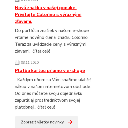
Nová značka v našej ponuke.
Privítajte Colorino s výraznými
zľavami.
Do portfólia značiek v našom e-shope
vítame nového člena, značku Colorino.
Teraz za uvádzacie ceny, s výraznými
zľavami.
čítať celé
03.11.2020
Platba kartou priamo v e-shope
Každým dňom sa Vám snažíme uľahčiť
nákup v našom internetovom obchode.
Od dnes môžete svoju objednávku
zaplatiť aj prostredníctvom svojej
platobnej...
čítať celé
Zobraziť všetky novinky