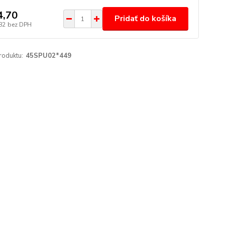
4,70
Pridať do košíka
82
bez DPH
roduktu:
45SPU02*449