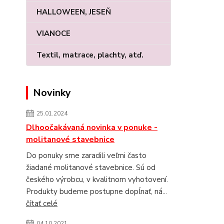
HALLOWEEN, JESEŇ
VIANOCE
Textil, matrace, plachty, atď.
Novinky
25.01.2024
Dlhoočakávaná novinka v ponuke -
molitanové stavebnice
Do ponuky sme zaradili veľmi často
žiadané molitanové stavebnice. Sú od
českého výrobcu, v kvalitnom vyhotovení.
Produkty budeme postupne dopĺnať, ná...
čítať celé
04.10.2021