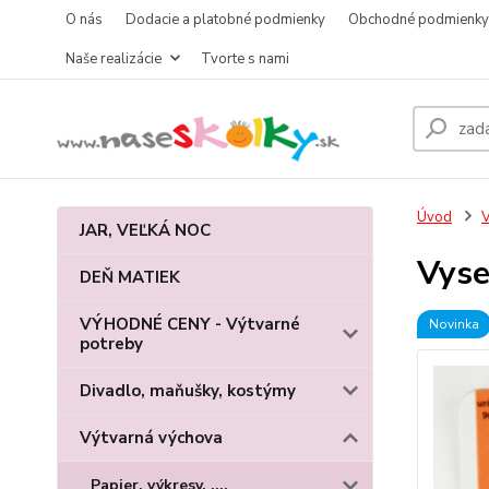
O nás
Dodacie a platobné podmienky
Obchodné podmienky
Naše realizácie
Tvorte s nami
Úvod
V
JAR, VEĽKÁ NOC
Vyse
DEŇ MATIEK
VÝHODNÉ CENY - Výtvarné
Novinka
potreby
Divadlo, maňušky, kostýmy
Výtvarná výchova
Papier, výkresy, ....