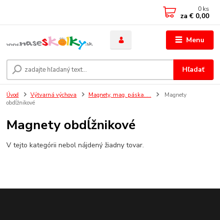
0
ks
za
€ 0,00
Menu
Hľadať
Úvod
Výtvarná výchova
Magnety, mag. páska.....
Magnety
obdĺžnikové
Magnety obdĺžnikové
V tejto kategórii nebol nájdený žiadny tovar.