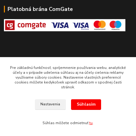
Platobná brána ComGate
Pre základnú funkčnosť, spríjemnenie používania webu, analytické
(c) E.N.E.S. spol. s r.o. Kopírovanie materiálov bez súhlasu bude považované
účely a v prípade udelenia súhlasu aj na účely cielenia reklamy
za porušenie Autorského zákona.
využívame súbory cookies. Nastavenie vlastných preferencií
Vytvorené na
Eshop-rychlo.sk
cookies môžete kedykoľvek upraviť odkazom v spodnej časti
stránok.
Súhlasím
Nastavenia
Súhlas môžete odmietnuť
tu
.