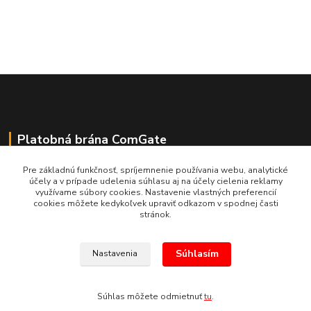
Platobná brána ComGate
Pre základnú funkčnosť, spríjemnenie používania webu, analytické
účely a v prípade udelenia súhlasu aj na účely cielenia reklamy
využívame súbory cookies. Nastavenie vlastných preferencií
cookies môžete kedykoľvek upraviť odkazom v spodnej časti
stránok.
Súhlasím
Nastavenia
(c) E.N.E.S. spol. s r.o. Kopírovanie materiálov bez súhlasu bude považované
za porušenie Autorského zákona.
Súhlas môžete odmietnuť
tu
.
Vytvorené na
Eshop-rychlo.sk