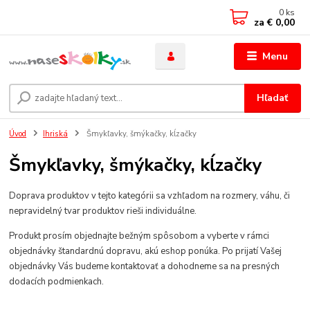
0
ks
za
€ 0,00
Menu
Hľadať
Úvod
Ihriská
Šmykľavky, šmýkačky, kĺzačky
Šmykľavky, šmýkačky, kĺzačky
Doprava produktov v tejto kategórii sa vzhľadom na rozmery, váhu, či
nepravidelný tvar produktov rieši individuálne.
Produkt prosím objednajte bežným spôsobom a vyberte v rámci
objednávky štandardnú dopravu, akú eshop ponúka. Po prijatí Vašej
objednávky Vás budeme kontaktovať a dohodneme sa na presných
dodacích podmienkach.