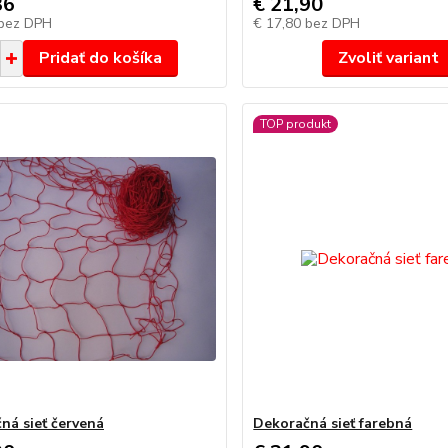
36
€ 21,90
bez DPH
€ 17,80
bez DPH
Pridať do košíka
Zvoliť variant
TOP produkt
ná sieť červená
Dekoračná sieť farebná