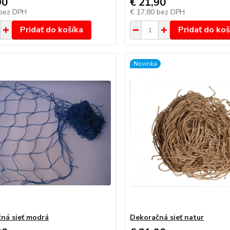
90
€ 21,90
bez DPH
€ 17,80
bez DPH
Pridať do košíka
Pridať do koš
Novinka
ná sieť modrá
Dekoračná sieť natur