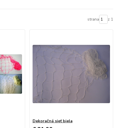
strana
z 1
Dekoračná sieť biela