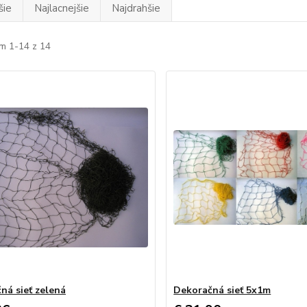
šie
Najlacnejšie
Najdrahšie
m 1-14 z 14
ná sieť zelená
Dekoračná sieť 5x1m