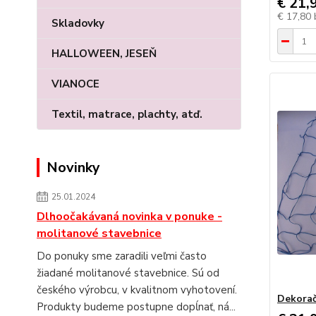
€ 21,
€ 17,80
Skladovky
HALLOWEEN, JESEŇ
VIANOCE
Textil, matrace, plachty, atď.
Novinky
25.01.2024
Dlhoočakávaná novinka v ponuke -
molitanové stavebnice
Do ponuky sme zaradili veľmi často
žiadané molitanové stavebnice. Sú od
českého výrobcu, v kvalitnom vyhotovení.
Dekorač
Produkty budeme postupne dopĺnať, ná...