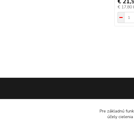
€ 21,
€ 17,80
Pre základnú funk
účely cieleni