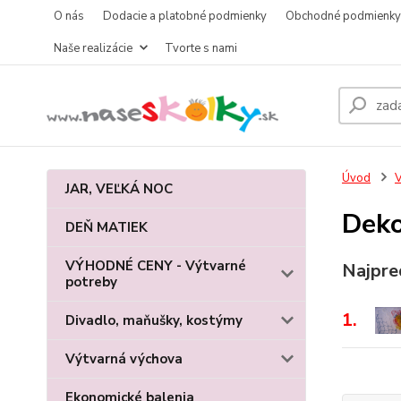
O nás
Dodacie a platobné podmienky
Obchodné podmienky
Naše realizácie
Tvorte s nami
Úvod
V
JAR, VEĽKÁ NOC
Deko
DEŇ MATIEK
VÝHODNÉ CENY - Výtvarné
Najpre
potreby
1.
Divadlo, maňušky, kostýmy
Výtvarná výchova
Ekonomické balenia