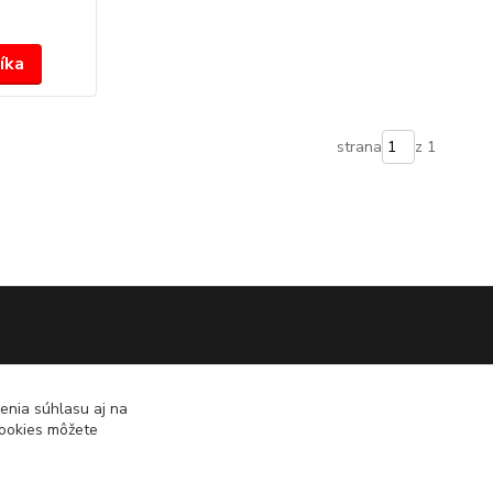
íka
strana
z 1
enia súhlasu aj na
cookies môžete