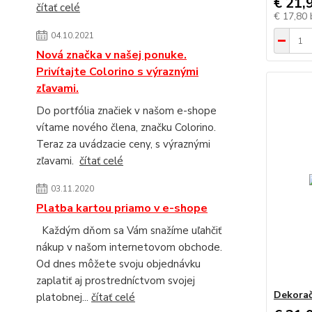
€ 21,
čítať celé
€ 17,80
04.10.2021
Nová značka v našej ponuke.
Privítajte Colorino s výraznými
zľavami.
Do portfólia značiek v našom e-shope
vítame nového člena, značku Colorino.
Teraz za uvádzacie ceny, s výraznými
zľavami.
čítať celé
03.11.2020
Platba kartou priamo v e-shope
Každým dňom sa Vám snažíme uľahčiť
nákup v našom internetovom obchode.
Od dnes môžete svoju objednávku
zaplatiť aj prostredníctvom svojej
Dekorač
platobnej...
čítať celé