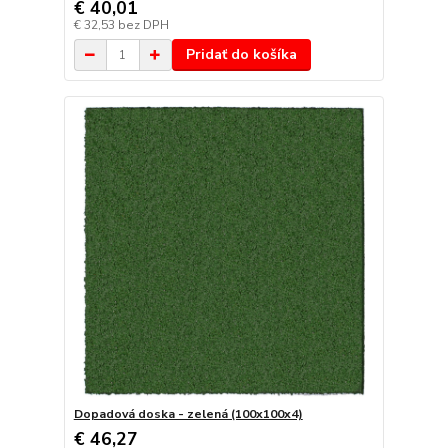
€ 40,01
€ 32,53
bez DPH
Pridať do košíka
Dopadová doska - zelená (100x100x4)
€ 46,27