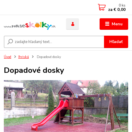
0
ks
za
€ 0,00
Menu
Hľadať
Úvod
Ihriská
Dopadové dosky
Dopadové dosky