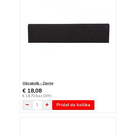
Obrubník - čierny
€ 18,08
€ 14,70
bez DPH
Pridať do košíka