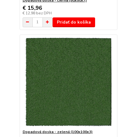
Dopadová doska - čierna (50x50x7)
€ 15,96
€ 12,98
bez DPH
Pridať do košíka
Dopadová doska - zelená (100x100x3)