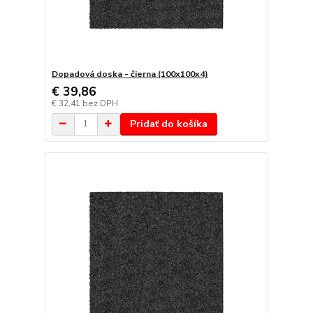
Dopadová doska - čierna (100x100x4)
€ 39,86
€ 32,41
bez DPH
Pridať do košíka