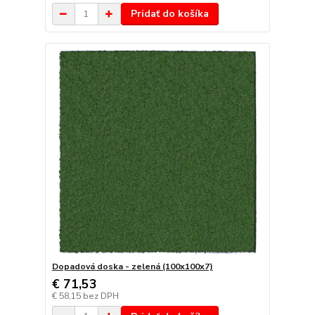
Pridať do košíka
Dopadová doska - zelená (100x100x7)
€ 71,53
€ 58,15
bez DPH