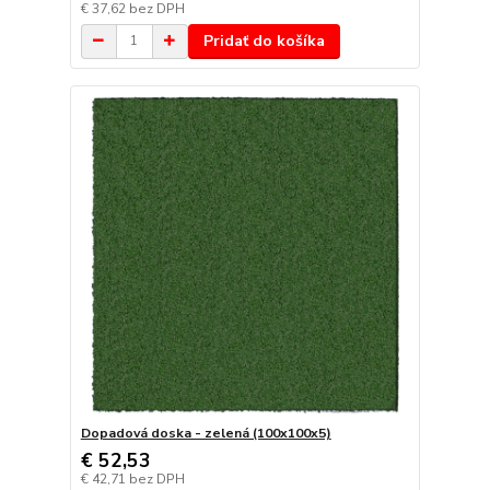
€ 37,62
bez DPH
Pridať do košíka
Dopadová doska - zelená (100x100x5)
€ 52,53
€ 42,71
bez DPH