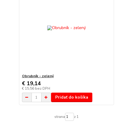
Obrubník - zelený
€ 19,14
€ 15,56
bez DPH
Pridať do košíka
strana
z 1