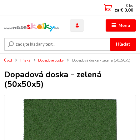
0
ks
za
€ 0,00
Menu
Hľadať
Úvod
Ihriská
Dopadové dosky
Dopadová doska - zelená (50x50x5)
Dopadová doska - zelená
(50x50x5)