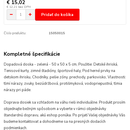
€ 15,02
€ 12,21
bez DPH
Pridať do košíka
Číslo produktu:
15050015
Kompletné špecifikácie
Dopadová doska - zelená - 50 x 50 x 5 cm, Použitie: Detské ihriská,
Tenisové kurty, zimné štadióny, športové haly, Pod herné prvky na
detskom ihrisku, Chodníky, pešie zóny, prechody, parkovisko, Vlastnosti:
tlmí nárazy, zvuky, bezúdržbová, protišmyková, vodopriepustná, tlmia
nárazy pri páde.
Doprava dosiek sa vzhľadom na váhu rieši individuálne. Produkt prosím
objednajte bežným spôsobom a vyberte v rámci objednávky
štandardnú dopravu, akú eshop ponúka. Po prijatí Vašej objednávky Vás
budeme kontaktovať a dohodneme sa na presných dodacích
podmienkach.