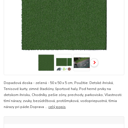
Dopadová doska - zelená - 50 x 50 x 5 cm, Použitie: Detské ihriská,
Tenisové kurty, zimné štadióny, športové haly, Pod herné prvky na
detskom ihrisku, Chodníky, pešie zóny, prechody, parkovisko, Vlastnosti:
tlmí nárazy, zvuky, bezúdržbová, protišmyková, vodopriepustná, tlmia
nárazy pri páde.Doprava ...
celý popis