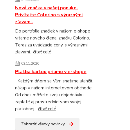
Nová značka v našej ponuke.
Privítajte Colorino s výraznými
zľavami.
Do portfólia značiek v našom e-shope
vítame nového člena, značku Colorino.
Teraz za uvádzacie ceny, s výraznými
zľavami.
čítať celé
03.11.2020
Platba kartou priamo v e-shope
Každým dňom sa Vám snažíme uľahčiť
nákup v našom internetovom obchode.
Od dnes môžete svoju objednávku
zaplatiť aj prostredníctvom svojej
platobnej...
čítať celé
Zobraziť všetky novinky