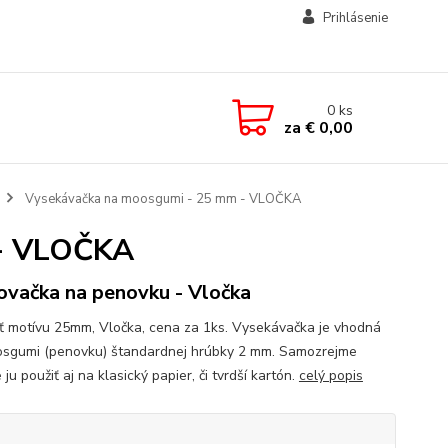
Prihlásenie
0
ks
za
€ 0,00
Vysekávačka na moosgumi - 25 mm - VLOČKA
 - VLOČKA
ovačka na penovku - Vločka
ť motívu 25mm, Vločka, cena za 1ks. Vysekávačka je vhodná
sgumi (penovku) štandardnej hrúbky 2 mm. Samozrejme
ju použiť aj na klasický papier, či tvrdší kartón.
celý popis