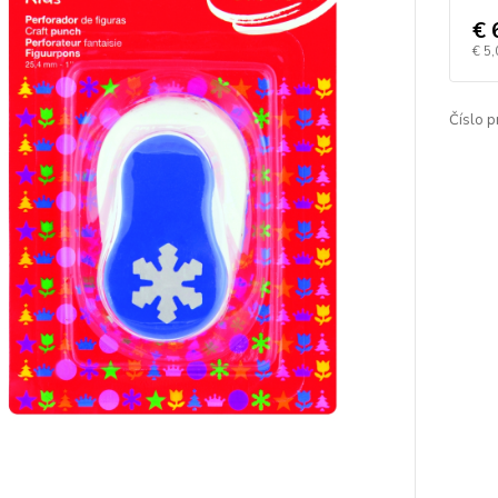
€ 
€ 5,
Číslo p