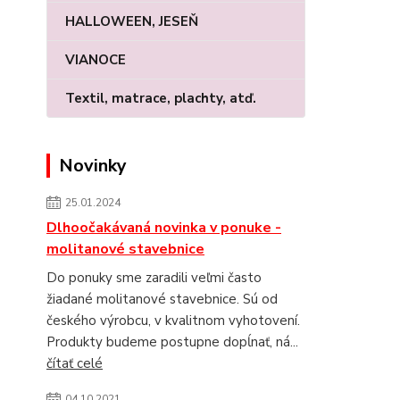
HALLOWEEN, JESEŇ
VIANOCE
Textil, matrace, plachty, atď.
Novinky
25.01.2024
Dlhoočakávaná novinka v ponuke -
molitanové stavebnice
Do ponuky sme zaradili veľmi často
žiadané molitanové stavebnice. Sú od
českého výrobcu, v kvalitnom vyhotovení.
Produkty budeme postupne dopĺnať, ná...
čítať celé
04.10.2021