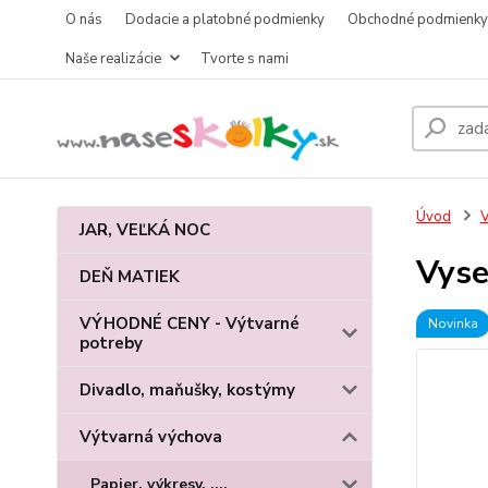
O nás
Dodacie a platobné podmienky
Obchodné podmienky
Naše realizácie
Tvorte s nami
Úvod
V
JAR, VEĽKÁ NOC
Vyse
DEŇ MATIEK
VÝHODNÉ CENY - Výtvarné
Novinka
potreby
Divadlo, maňušky, kostýmy
Výtvarná výchova
Papier, výkresy, ....