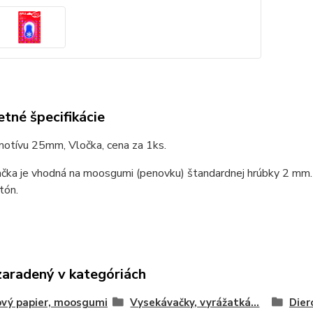
tné špecifikácie
motívu 25mm, Vločka, cena za 1ks.
ka je vhodná na moosgumi (penovku) štandardnej hrúbky 2 mm. Sa
tón.
zaradený v kategóriách
vý papier, moosgumi
Vysekávačky, vyrážatká...
Dier