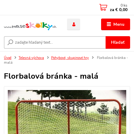
0
ks
za
€ 0,00
Menu
Hľadať
Úvod
Telesná výchova
Pohybové, skupinové hry
Florbalová bránka -
malá
Florbalová bránka - malá