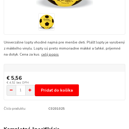
Univerzálne lopty vhodné najmä pre menšie deti. Plášť lopty je vyrobený
z mäkkého vinylu. Lopty sú preto mimoriadne mäkké a ľahké, príjemné
na dotyk. Cena za kus.
celý popis
€ 5,56
€ 4,52
bez DPH
Pridať do košíka
Číslo produktu:
C0201025