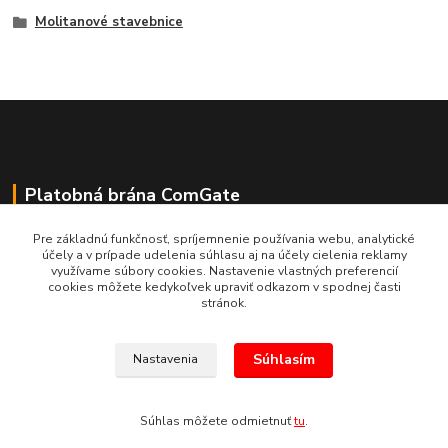
Molitanové stavebnice
Platobná brána ComGate
Pre základnú funkčnosť, spríjemnenie používania webu, analytické
účely a v prípade udelenia súhlasu aj na účely cielenia reklamy
využívame súbory cookies. Nastavenie vlastných preferencií
cookies môžete kedykoľvek upraviť odkazom v spodnej časti
stránok.
Súhlasím
Nastavenia
(c) E.N.E.S. spol. s r.o. Kopírovanie materiálov bez súhlasu bude považované
za porušenie Autorského zákona.
Súhlas môžete odmietnuť
tu
.
Vytvorené na
Eshop-rychlo.sk