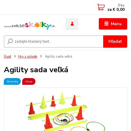
0
ks
za
€ 0,00
Menu
Hľadať
Úvod
Hry v prírode
Agility sada veľká
Agility sada veľká
Novinka
Akcia