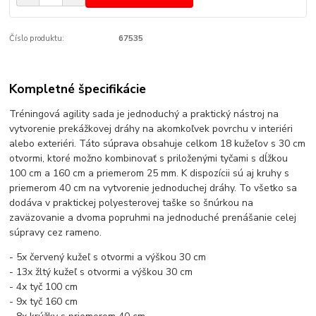
Číslo produktu:
67535
Kompletné špecifikácie
Tréningová agility sada je jednoduchý a praktický nástroj na
vytvorenie prekážkovej dráhy na akomkoľvek povrchu v interiéri
alebo exteriéri. Táto súprava obsahuje celkom 18 kužeľov s 30 cm
otvormi, ktoré možno kombinovať s priloženými tyčami s dĺžkou
100 cm a 160 cm a priemerom 25 mm. K dispozícii sú aj kruhy s
priemerom 40 cm na vytvorenie jednoduchej dráhy. To všetko sa
dodáva v praktickej polyesterovej taške so šnúrkou na
zaväzovanie a dvoma popruhmi na jednoduché prenášanie celej
súpravy cez rameno.
- 5x červený kužeľ s otvormi a výškou 30 cm
- 13x žltý kužeľ s otvormi a výškou 30 cm
- 4x tyč 100 cm
- 9x tyč 160 cm