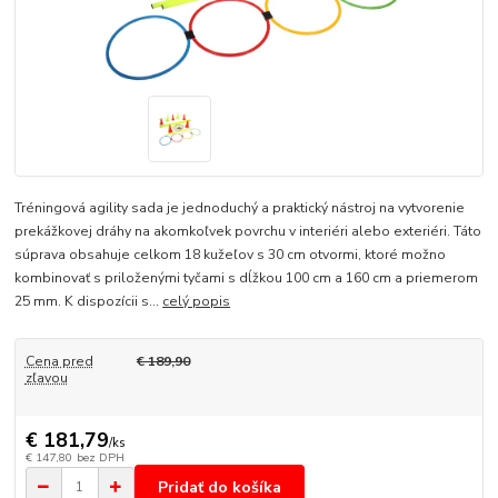
Tréningová agility sada je jednoduchý a praktický nástroj na vytvorenie
prekážkovej dráhy na akomkoľvek povrchu v interiéri alebo exteriéri. Táto
súprava obsahuje celkom 18 kužeľov s 30 cm otvormi, ktoré možno
kombinovať s priloženými tyčami s dĺžkou 100 cm a 160 cm a priemerom
25 mm. K dispozícii s...
celý popis
Cena pred
€ 189,90
zľavou
€ 181,79
/
ks
€ 147,80
bez DPH
Pridať do košíka