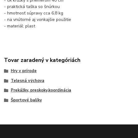
- 8x krúžky s priemerom 40 cm
- praktická taška so šnúrkou
- hmotnosť súpravy cca 6,8 kg
- na vnútorné aj vonkajšie použitie
- materiál: plast
Tovar zaradený v kategóriách
Hry v prírode
Telesná výchova
Prekážky, preskoky,koordinácia
Športové balíky