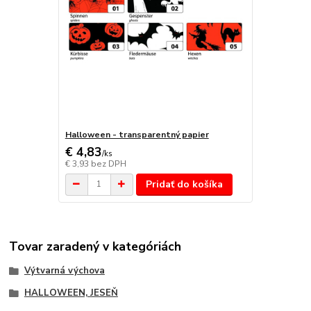
Halloween - transparentný papier
€ 4,83
/
ks
€ 3,93
bez DPH
Pridať do košíka
Tovar zaradený v kategóriách
Výtvarná výchova
HALLOWEEN, JESEŇ