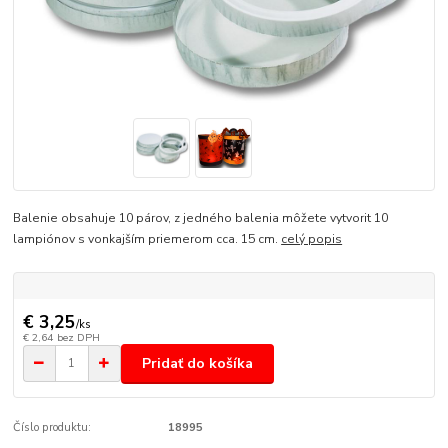
Balenie obsahuje 10 párov, z jedného balenia môžete vytvorit 10
lampiónov s vonkajším priemerom cca. 15 cm.
celý popis
€ 3,25
/
ks
€ 2,64
bez DPH
Pridať do košíka
Číslo produktu:
18995