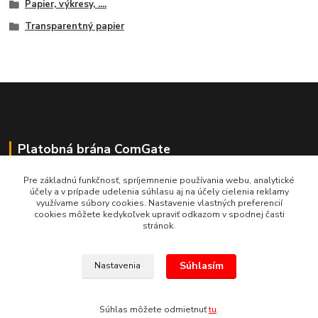
Papier, výkresy, ....
Transparentný papier
Platobná brána ComGate
Pre základnú funkčnosť, spríjemnenie používania webu, analytické
účely a v prípade udelenia súhlasu aj na účely cielenia reklamy
využívame súbory cookies. Nastavenie vlastných preferencií
cookies môžete kedykoľvek upraviť odkazom v spodnej časti
stránok.
Súhlasím
Nastavenia
(c) E.N.E.S. spol. s r.o. Kopírovanie materiálov bez súhlasu bude považované
za porušenie Autorského zákona.
Súhlas môžete odmietnuť
tu
.