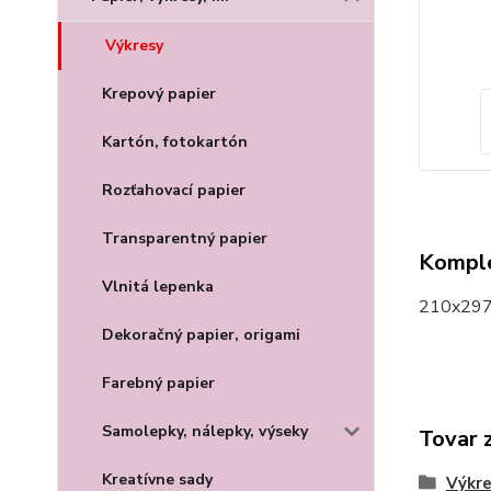
Výkresy
Krepový papier
Kartón, fotokartón
Rozťahovací papier
Transparentný papier
Komple
Vlnitá lepenka
210x297m
Dekoračný papier, origami
Farebný papier
Samolepky, nálepky, výseky
Tovar 
Kreatívne sady
Výkr