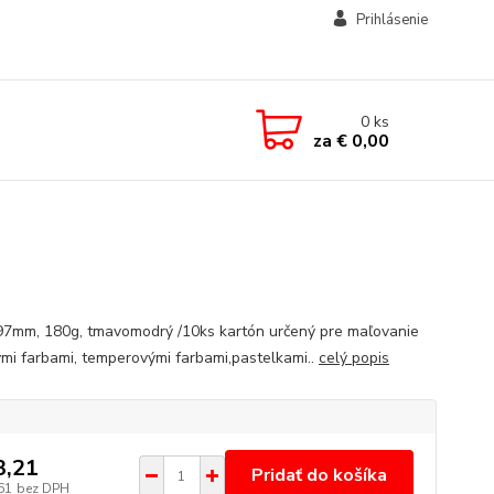
Prihlásenie
0
ks
za
€ 0,00
7mm, 180g, tmavomodrý /10ks kartón určený pre maľovanie
mi farbami, temperovými farbami,pastelkami..
celý popis
3,21
Pridať do košíka
61
bez DPH