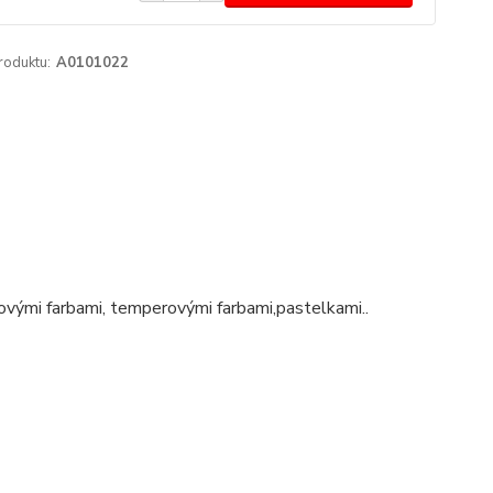
roduktu:
A0101022
ými farbami, temperovými farbami,pastelkami..