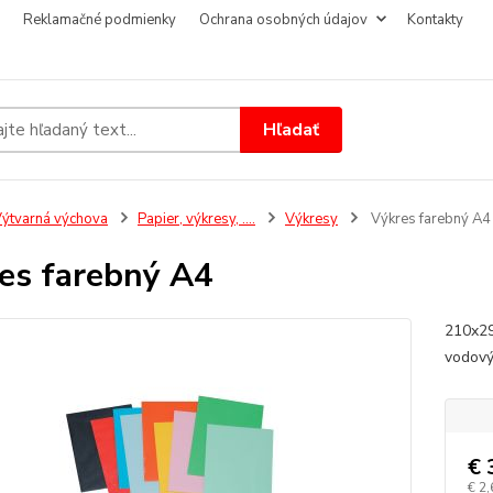
Reklamačné podmienky
Ochrana osobných údajov
Kontakty
Hľadať
ýtvarná výchova
Papier, výkresy, ....
Výkresy
Výkres farebný A4
es farebný A4
210x29
vodový
€ 
€ 2,