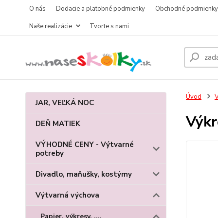
O nás
Dodacie a platobné podmienky
Obchodné podmienky
Naše realizácie
Tvorte s nami
Úvod
V
JAR, VEĽKÁ NOC
Výkr
DEŇ MATIEK
VÝHODNÉ CENY - Výtvarné
potreby
Divadlo, maňušky, kostýmy
Výtvarná výchova
Papier, výkresy, ....