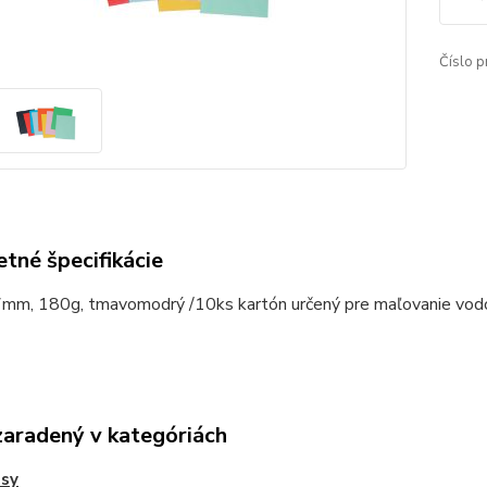
Číslo p
tné špecifikácie
m, 180g, tmavomodrý /10ks kartón určený pre maľovanie vodov
zaradený v kategóriách
esy