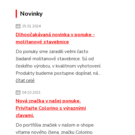
Novinky
25.01.2024
Dlhoočakávaná novinka v ponuke -
molitanové stavebnice
Do ponuky sme zaradili veľmi často
žiadané molitanové stavebnice. Sú od
českého výrobcu, v kvalitnom vyhotovení.
Produkty budeme postupne dopĺnať, ná...
čítať celé
04.10.2021
Nová značka v našej ponuke.
Privítajte Colorino s výraznými
zľavami.
Do portfólia značiek v našom e-shope
vítame nového člena, značku Colorino.