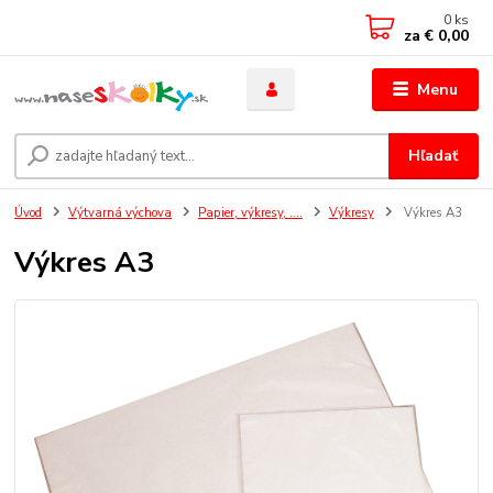
0
ks
za
€ 0,00
Menu
Hľadať
Úvod
Výtvarná výchova
Papier, výkresy, ....
Výkresy
Výkres A3
Výkres A3