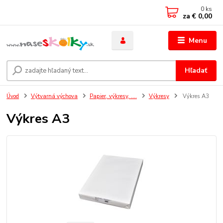
0
ks
za
€ 0,00
Menu
Hľadať
Úvod
Výtvarná výchova
Papier, výkresy, ....
Výkresy
Výkres A3
Výkres A3