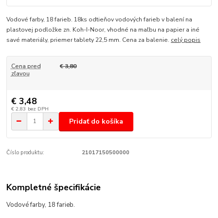
Vodové farby, 18 farieb. 18ks odtieňov vodových farieb v balení na
plastovej podložke zn. Koh-I-Noor, vhodné na maľbu na papier a iné
savé materiály, priemer tablety 22,5 mm. Cena za balenie.
celý popis
Cena pred
€ 3,80
zľavou
€ 3,48
€ 2,83
bez DPH
Pridať do košíka
Číslo produktu:
21017150500000
Kompletné špecifikácie
Vodové farby, 18 farieb.