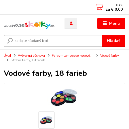
0
ks
za
€ 0,00
Menu
Hľadať
Úvod
Výtvarná výchova
Farby - temperové, vodové....
Vodové farby
Vodové farby, 18 farieb
Vodové farby, 18 farieb