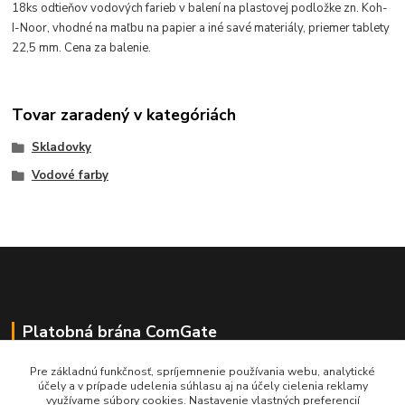
18ks odtieňov vodových farieb v balení na plastovej podložke zn. Koh-
I-Noor, vhodné na maľbu na papier a iné savé materiály, priemer tablety
22,5 mm. Cena za balenie.
Tovar zaradený v kategóriách
Skladovky
Vodové farby
Platobná brána ComGate
Pre základnú funkčnosť, spríjemnenie používania webu, analytické
účely a v prípade udelenia súhlasu aj na účely cielenia reklamy
využívame súbory cookies. Nastavenie vlastných preferencií