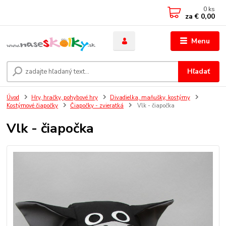
0
ks
za
€ 0,00
Menu
Hľadať
Úvod
Hry, hračky, pohybové hry
Divadielka, maňušky, kostýmy
Kostýmové čiapočky
Čiapočky - zvieratká
Vlk - čiapočka
Vlk - čiapočka