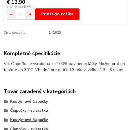
€ 12,90
€ 10,49
bez DPH
Pridať do košíka
Číslo produktu:
142623
Kompletné špecifikácie
Vlk Čiapočka je vyrobená zo 100% bavlnenej látky. Možno prať pri
teplote do 30°C. Vhodné pre deti od 3 rokov! veľkosť: 3 - 6 rokov
Tovar zaradený v kategóriách
Kostýmové čiapočky
Čiapočky - zvieratká
Kostýmové čiapočky
Čiapočky - zvieratká