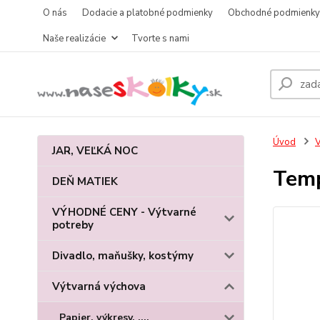
O nás
Dodacie a platobné podmienky
Obchodné podmienky
Naše realizácie
Tvorte s nami
Úvod
V
JAR, VEĽKÁ NOC
Temp
DEŇ MATIEK
VÝHODNÉ CENY - Výtvarné
potreby
Divadlo, maňušky, kostýmy
Výtvarná výchova
Papier, výkresy, ....