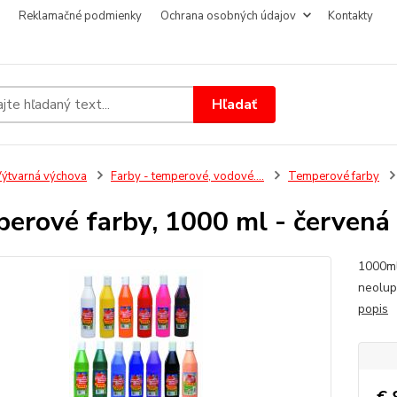
Reklamačné podmienky
Ochrana osobných údajov
Kontakty
Hľadať
ýtvarná výchova
Farby - temperové, vodové....
Temperové farby
erové farby, 1000 ml - červená
1000ml
neolupu
popis