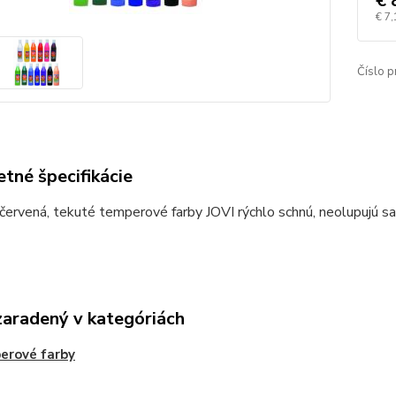
€ 
€ 7,
Číslo p
tné špecifikácie
ervená, tekuté temperové farby JOVI rýchlo schnú, neolupujú sa a 
zaradený v kategóriách
erové farby