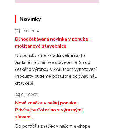
Novinky
25.01.2024
Dlhoočakávaná novinka v ponuke -
molitanové stavebnice
Do ponuky sme zaradili veľmi často
žiadané molitanové stavebnice. Sú od
českého výrobcu, v kvalitnom vyhotovení.
Produkty budeme postupne dopĺnať, ná...
čítať celé
04.10.2021
Nová značka v našej ponuke.
Privítajte Colorino s výraznými
zľavami.
Do portfólia značiek v našom e-shope