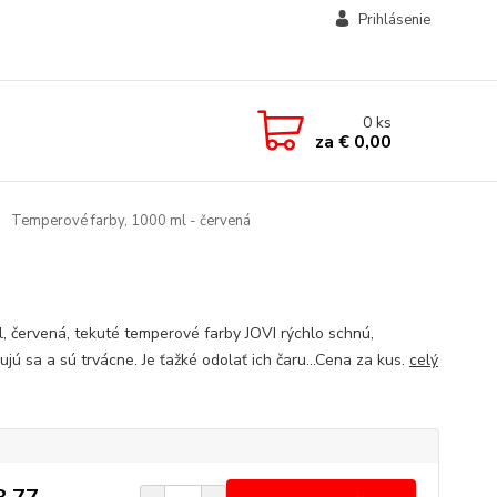
Prihlásenie
0
ks
za
€ 0,00
Temperové farby, 1000 ml - červená
, červená, tekuté temperové farby JOVI rýchlo schnú,
jú sa a sú trvácne. Je ťažké odolať ich čaru...Cena za kus.
celý