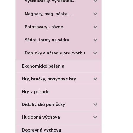
Vysekávačky, vyrážatká...
Magnety, mag. páska.....
Polotovary - rôzne
Sádra, formy na sádru
Doplnky a náradie pre tvorbu
Ekonomické balenia
Hry, hračky, pohybové hry
Hry v prírode
Didaktické pomôcky
Hudobná výchova
Dopravná výchova