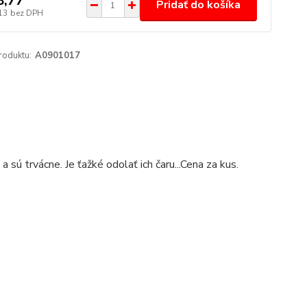
8,77
Pridať do košíka
13
bez DPH
roduktu:
A0901017
sú trvácne. Je ťažké odolať ich čaru...Cena za kus.