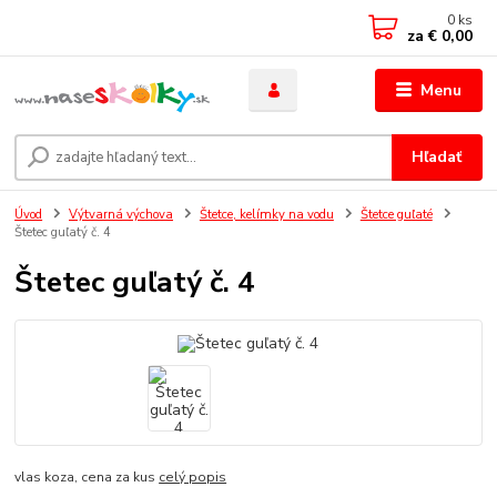
0
ks
za
€ 0,00
Menu
Hľadať
Úvod
Výtvarná výchova
Štetce, kelímky na vodu
Štetce guľaté
Štetec guľatý č. 4
Štetec guľatý č. 4
vlas koza, cena za kus
celý popis