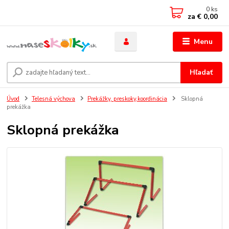
0
ks
za
€ 0,00
Menu
Hľadať
Úvod
Telesná výchova
Prekážky, preskoky,koordinácia
Sklopná
prekážka
Sklopná prekážka