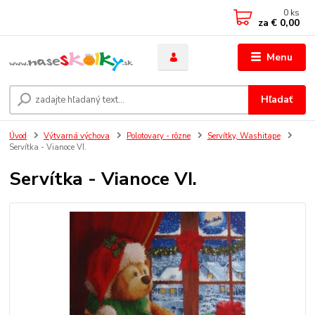
0
ks
za
€ 0,00
Menu
Hľadať
Úvod
Výtvarná výchova
Polotovary - rôzne
Servítky, Washitape
Servítka - Vianoce VI.
Servítka - Vianoce VI.