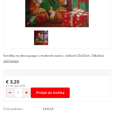
Servítky na decoupage s motívom vianoc, veľkosť 33x33cm, 20ks/bal.
celý popis
€ 3,20
€ 2,60
bez DPH
Pridať do košíka
Číslo produktu:
133119