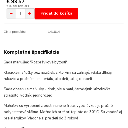
€ 99,57
€ 80,95
bez DPH
Pridať do košíka
Číslo produktu:
141814
Kompletné špecifikácie
Sada maňušiek "Rozprávkové bytosti".
Klasické maňušky bez nožičiek, s ktorými sa zahrajú, vďaka dlhšej
rukavici a pružnému materiálu, ako deti, tak aj dospelí.
Sada obsahuje maňušky - drak, biela pani, čarodejník, kúzelníčka,
strašidlo, vodník, jednorožec.
Maňušky sú vyrobené z postrihaného froté, vypchávkou je pružné
polyesterové vlákno. Možno ich prať pri teplote do 30° C. Sú vhodné aj
pre alergikov. Vhodné aj pre deti do 3 rokov!