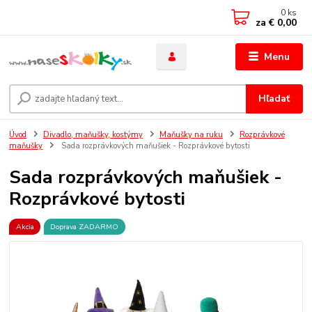
0
ks
za
€ 0,00
Menu
Hľadať
Úvod
Divadlo, maňušky, kostýmy
Maňušky na ruku
Rozprávkové
maňušky
Sada rozprávkových maňušiek - Rozprávkové bytosti
Sada rozprávkových maňušiek -
Rozprávkové bytosti
Akcia
Doprava ZADARMO