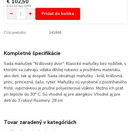
€ 102,50
€ 83,33
bez DPH
Pridať do košíka
Číslo produktu:
141800
Kompletné špecifikácie
Sada maňušiek "Kráľovský dvor". Klasické maňušky bez nožičiek, s
ktorými sa zahrajú, vďaka dlhšej rukavici a pružnému materiálu,
ako deti, tak aj dospelí. Sada obsahuje maňušky - kráľ, kráľovná,
princ, princezná, šašo, rytier. Maňušky sú vyrobené z postrihaného
froté, vypchávkou je pružné polyesterové vlákno. Možno ich prať
pri teplote do 30° C. Sú vhodné aj pre alergikov. Vhodné aj pre
deti do 3 rokov! Rozmery: 28 cm
Tovar zaradený v kategóriách