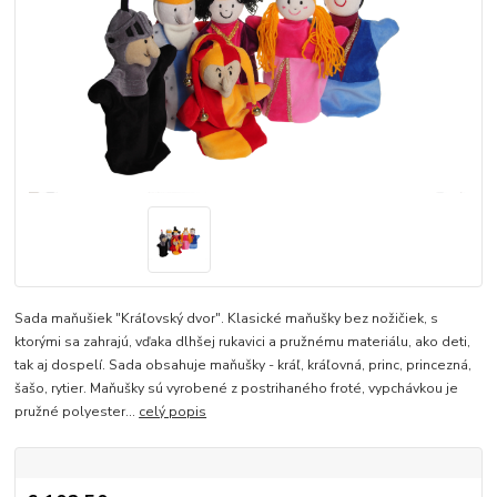
Sada maňušiek "Kráľovský dvor". Klasické maňušky bez nožičiek, s
ktorými sa zahrajú, vďaka dlhšej rukavici a pružnému materiálu, ako deti,
tak aj dospelí. Sada obsahuje maňušky - kráľ, kráľovná, princ, princezná,
šašo, rytier. Maňušky sú vyrobené z postrihaného froté, vypchávkou je
pružné polyester...
celý popis