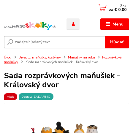
0
ks
za
€ 0,00
Menu
Hľadať
Úvod
Divadlo, maňušky, kostýmy
Maňušky na ruku
Rozprávkové
maňušky
Sada rozprávkových maňušiek - Kráľovský dvor
Sada rozprávkových maňušiek -
Kráľovský dvor
Akcia
Doprava ZADARMO