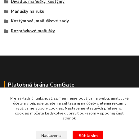
Divadlo, maňušky, kostýmy
Maňušky na ruku
Kostýmové, maňuškové sady
Rozprávkové maňušky
Platobná brána ComGate
Pre základnú funkčnosť, spríjemnenie používania webu, analytické
účely a v prípade udelenia súhlasu aj na účely cielenia reklamy
využívame súbory cookies. Nastavenie vlastných preferencií
cookies môžete kedykoľvek upraviť odkazom v spodnej časti
stránok.
Súhlasím
Nastavenia