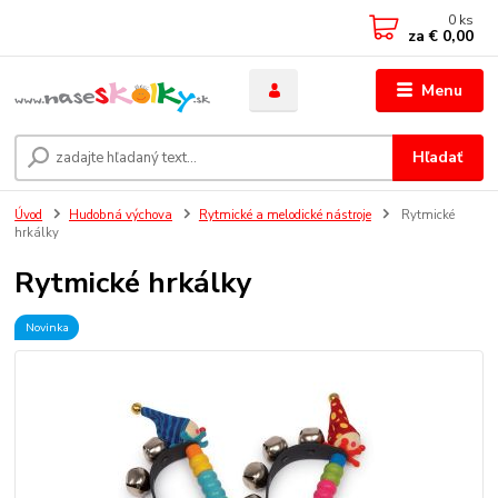
0
ks
za
€ 0,00
Menu
Hľadať
Úvod
Hudobná výchova
Rytmické a melodické nástroje
Rytmické
hrkálky
Rytmické hrkálky
Novinka