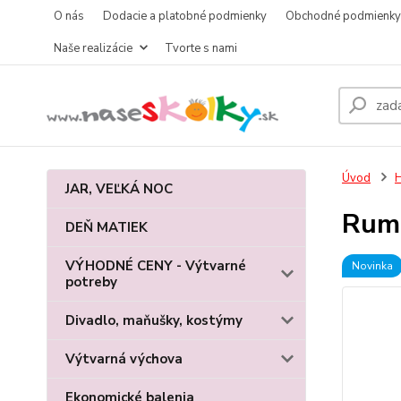
O nás
Dodacie a platobné podmienky
Obchodné podmienky
Naše realizácie
Tvorte s nami
Úvod
JAR, VEĽKÁ NOC
Rum
DEŇ MATIEK
VÝHODNÉ CENY - Výtvarné
Novinka
potreby
Divadlo, maňušky, kostýmy
Výtvarná výchova
Ekonomické balenia