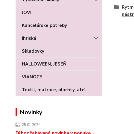
Rytmi
JOVI
nástr
Kancelárske potreby
Ihriská
Skladovky
HALLOWEEN, JESEŇ
VIANOCE
Textil, matrace, plachty, atď.
Novinky
25.01.2024
Dlhoočakávaná novinka v ponuke -