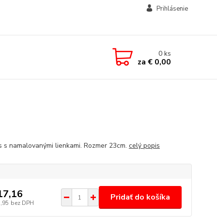
Prihlásenie
0
ks
za
€ 0,00
s s namalovanými lienkami. Rozmer 23cm.
celý popis
17,16
Pridať do košíka
3,95
bez DPH