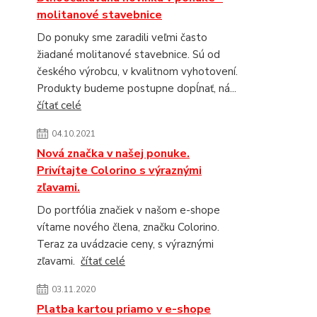
molitanové stavebnice
Do ponuky sme zaradili veľmi často
žiadané molitanové stavebnice. Sú od
českého výrobcu, v kvalitnom vyhotovení.
Produkty budeme postupne dopĺnať, ná...
čítať celé
04.10.2021
Nová značka v našej ponuke.
Privítajte Colorino s výraznými
zľavami.
Do portfólia značiek v našom e-shope
vítame nového člena, značku Colorino.
Teraz za uvádzacie ceny, s výraznými
zľavami.
čítať celé
03.11.2020
Platba kartou priamo v e-shope