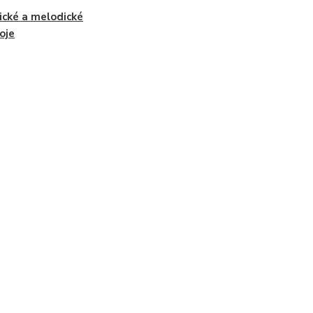
cké a melodické
oje