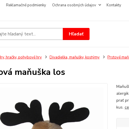
Reklamačné podmienky
Ochrana osobných údajov
Kontakty
Hľadať
ry, hračky, pohybové hry
Divadielka, maňušky, kostýmy
Prstové maň
ová maňuška los
Maňušk
alergi
prať p
kus.
ce