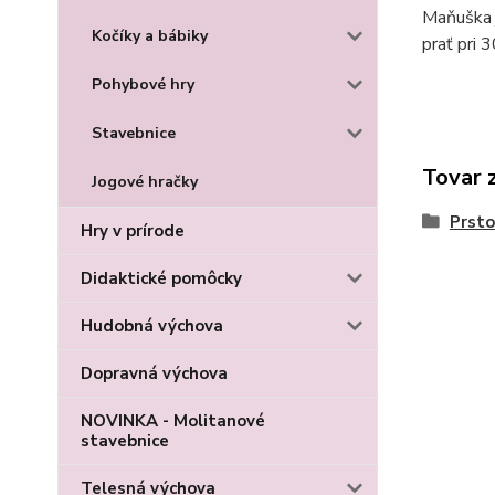
Maňuška j
Kočíky a bábiky
prať pri 
Pohybové hry
Stavebnice
Tovar 
Jogové hračky
Prst
Hry v prírode
Didaktické pomôcky
Hudobná výchova
Dopravná výchova
NOVINKA - Molitanové
stavebnice
Telesná výchova