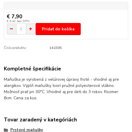
€ 7,90
€ 6,42
bez DPH
Pridať do košíka
Číslo produktu:
142335
Kompletné špecifikácie
Maňuška je vyrobená z velúrovej úpravy froté - vhodné aj pre
alergikov. Výplň maňušky tvorí pružné polyesterové vlákno.
Možnosť prať pri 30°C. Vhodné aj pre deti do 3 rokov. Rozmer:
8cm. Cena za kus.
Tovar zaradený v kategóriách
Prstové maňušky