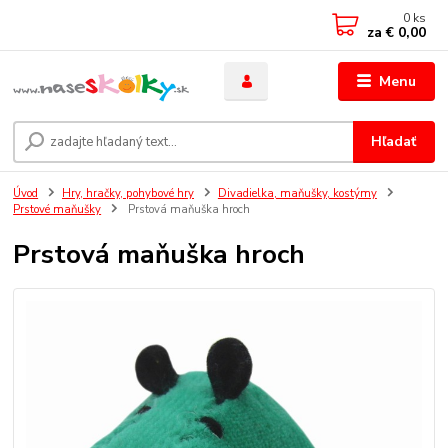
0
ks
za
€ 0,00
Menu
Hľadať
Úvod
Hry, hračky, pohybové hry
Divadielka, maňušky, kostýmy
Prstové maňušky
Prstová maňuška hroch
Prstová maňuška hroch