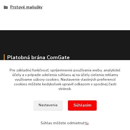
Prstové maňušky
Platobná brána ComGate
Pre základnú funkčnosť, spríjemnenie používania webu, analytické
účely a v prípade udelenia súhlasu aj na účely cielenia reklamy
využívame súbory cookies. Nastavenie vlastných preferencií
cookies môžete kedykoľvek upraviť odkazom v spodnej časti
stránok.
Súhlasím
Nastavenia
(c) E.N.E.S. spol. s r.o. Kopírovanie materiálov bez súhlasu bude považované
za porušenie Autorského zákona.
Súhlas môžete odmietnuť
tu
.
Vytvorené na
Eshop-rychlo.sk