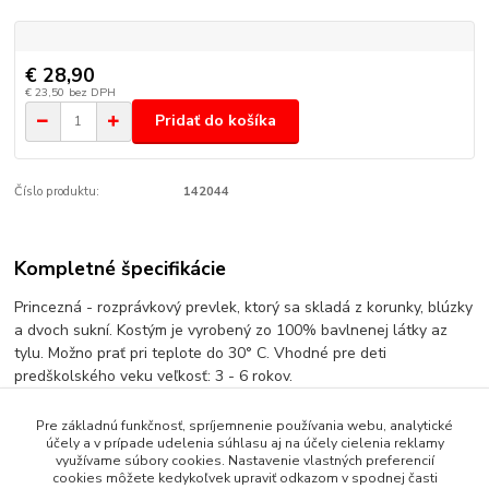
€ 28,90
€ 23,50
bez DPH
Pridať do košíka
Číslo produktu:
142044
Kompletné špecifikácie
Princezná - rozprávkový prevlek, ktorý sa skladá z korunky, blúzky
a dvoch sukní. Kostým je vyrobený zo 100% bavlnenej látky az
tylu. Možno prať pri teplote do 30° C. Vhodné pre deti
predškolského veku veľkosť: 3 - 6 rokov.
Pre základnú funkčnosť, spríjemnenie používania webu, analytické
účely a v prípade udelenia súhlasu aj na účely cielenia reklamy
Tovar zaradený v kategóriách
využívame súbory cookies. Nastavenie vlastných preferencií
cookies môžete kedykoľvek upraviť odkazom v spodnej časti