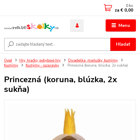
0
ks
za
€ 0,00
Menu
Hľadať
Úvod
Hry, hračky, pohybové hry
Divadielka, maňušky, kostýmy
Kostýmy
Kostýmy - rozprávky
Princezná (koruna, blúzka, 2x sukňa)
Princezná (koruna, blúzka, 2x
sukňa)