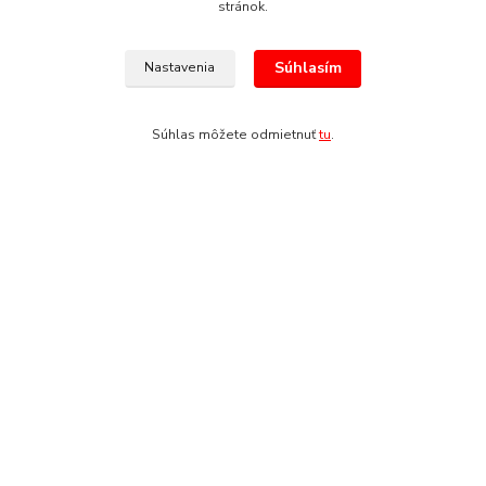
Kostýmy
stránok.
Kostýmy - rozprávky
Súhlasím
Nastavenia
Kostýmy
Kostýmy - rozprávky
Súhlas môžete odmietnuť
tu
.
Platobná brána ComGate