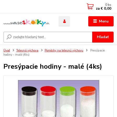
0
ks
za
€ 0,00
Menu
Hľadať
Úvod
Telesná výchova
Pomôcky na telesnú výchovu
Presýpacie
hodiny - malé (4ks)
Presýpacie hodiny - malé (4ks)