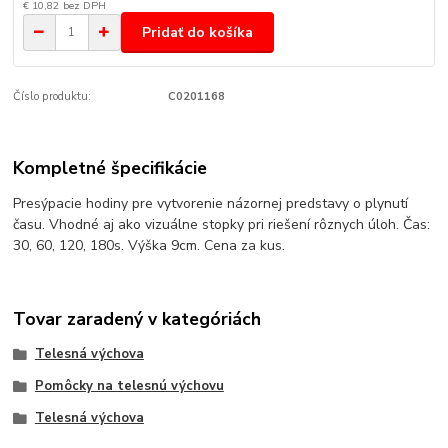
€ 10,82
bez DPH
Pridať do košíka
Číslo produktu:
C0201168
Kompletné špecifikácie
Presýpacie hodiny pre vytvorenie názornej predstavy o plynutí
času. Vhodné aj ako vizuálne stopky pri riešení rôznych úloh. Čas:
30, 60, 120, 180s. Výška 9cm. Cena za kus.
Tovar zaradený v kategóriách
Telesná výchova
Pomôcky na telesnú výchovu
Telesná výchova