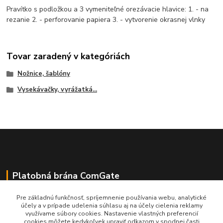
Pravítko s podložkou a 3 vymeniteľné orezávacie hlavice: 1. - na
rezanie 2. - perforovanie papiera 3. - vytvorenie okrasnej vlnky
Tovar zaradený v kategóriách
Nožnice, šablóny
Vysekávačky, vyrážatká...
Platobná brána ComGate
Pre základnú funkčnosť, spríjemnenie používania webu, analytické
účely a v prípade udelenia súhlasu aj na účely cielenia reklamy
využívame súbory cookies. Nastavenie vlastných preferencií
cookies môžete kedykoľvek upraviť odkazom v spodnej časti