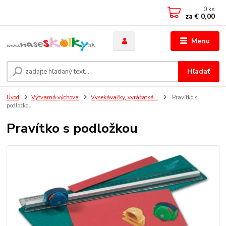
0
ks
za
€ 0,00
Menu
Hľadať
Úvod
Výtvarná výchova
Vysekávačky, vyrážatká...
Pravítko s
podložkou
Pravítko s podložkou