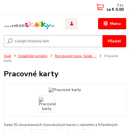
0
ks
za
€ 0,00
Menu
Hľadať
Úvod
Didaktické pomôcky
Poznávanie tvarov, farieb, ...
Pracovné
karty
Pracovné karty
Sada 35 obojstranných čiernobielych kariet s námetmi a 6 farebných