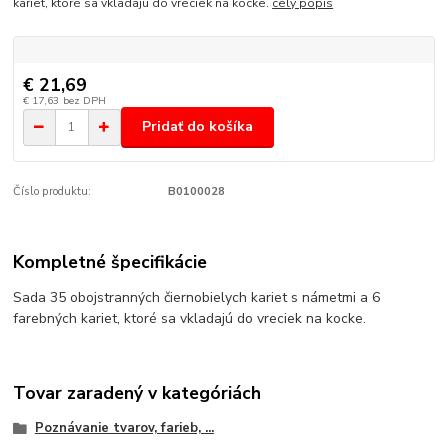
kariet, ktoré sa vkladajú do vreciek na kocke.
celý popis
€ 21,69
€ 17,63
bez DPH
Pridať do košíka
Číslo produktu:
B0100028
Kompletné špecifikácie
Sada 35 obojstranných čiernobielych kariet s námetmi a 6
farebných kariet, ktoré sa vkladajú do vreciek na kocke.
Tovar zaradený v kategóriách
Poznávanie tvarov, farieb, ...