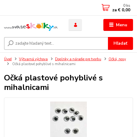
0
ks
za
€ 0,00
Menu
Hľadať
Úvod
Výtvarná výchova
Doplnky a náradie pre tvorbu
Očká, nosy
Očká plastové pohyblivé s mihalnicami
Očká plastové pohyblivé s
mihalnicami