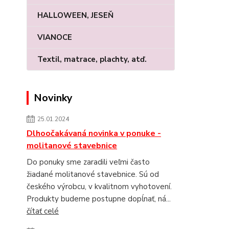
HALLOWEEN, JESEŇ
VIANOCE
Textil, matrace, plachty, atď.
Novinky
25.01.2024
Dlhoočakávaná novinka v ponuke -
molitanové stavebnice
Do ponuky sme zaradili veľmi často
žiadané molitanové stavebnice. Sú od
českého výrobcu, v kvalitnom vyhotovení.
Produkty budeme postupne dopĺnať, ná...
čítať celé