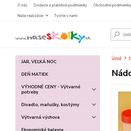
O nás
Dodacie a platobné podmienky
Obchodné podmienky
Naše realizácie
Tvorte s nami
Úvod
H
JAR, VEĽKÁ NOC
Nádo
DEŇ MATIEK
VÝHODNÉ CENY - Výtvarné
potreby
Divadlo, maňušky, kostýmy
Výtvarná výchova
Ekonomické balenia