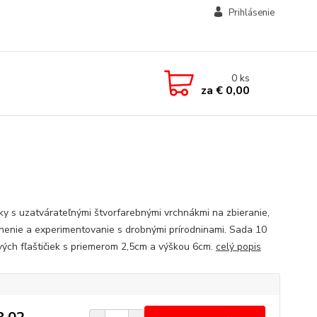
Prihlásenie
0
ks
za
€ 0,00
y s uzatvárateľnými štvorfarebnými vrchnákmi na zbieranie,
nenie a experimentovanie s drobnými prírodninami. Sada 10
vých fľaštičiek s priemerom 2,5cm a výškou 6cm.
celý popis