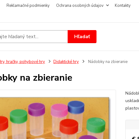
Reklamačné podmienky
Ochrana osobných údajov
Kontakty
Hľadať
ry, hračky, pohybové hry
Didaktické hry
Nádobky na zbieranie
bky na zbieranie
Nádobk
usklad
plasto