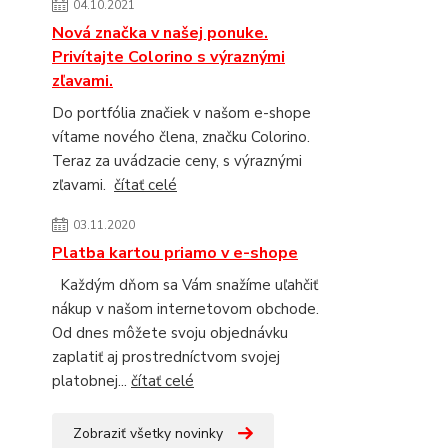
04.10.2021
Nová značka v našej ponuke.
Privítajte Colorino s výraznými
zľavami.
Do portfólia značiek v našom e-shope
vítame nového člena, značku Colorino.
Teraz za uvádzacie ceny, s výraznými
zľavami.
čítať celé
03.11.2020
Platba kartou priamo v e-shope
Každým dňom sa Vám snažíme uľahčiť
nákup v našom internetovom obchode.
Od dnes môžete svoju objednávku
zaplatiť aj prostredníctvom svojej
platobnej...
čítať celé
Zobraziť všetky novinky