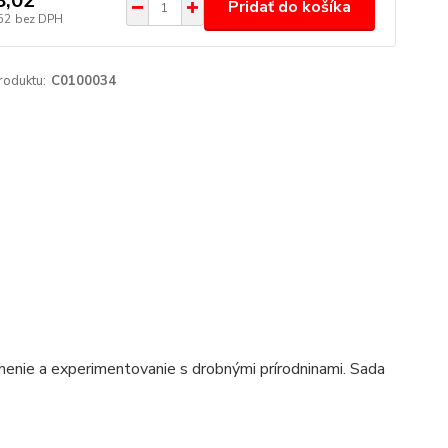
8,02
Pridať do košíka
52
bez DPH
roduktu:
C0100034
nenie a experimentovanie s drobnými prírodninami. Sada