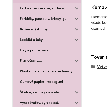
Komple
Farby - temperové, vodové....
Harmonic
Farbičky, pastelky, kriedy, gu
všade kde
dizajnoch
Nožnice, šablóny
Lepidlá a laky
Fixy a popisovače
Tovar 
Filc, výseky....
Výtva
Plastelína a modelovacie hmoty
Gumový papier, moosgumi
Štetce, kelímky na vodu
Vysekávačky, vyrážatká...