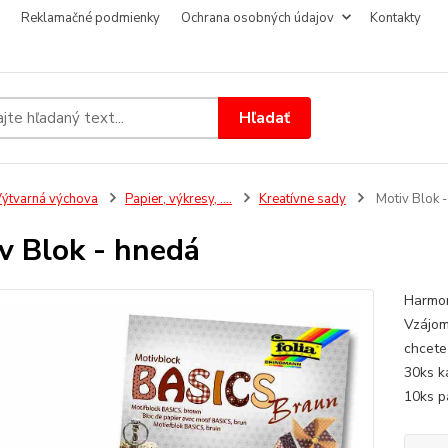
Reklamačné podmienky
Ochrana osobných údajov
Kontakty
Hľadať
ýtvarná výchova
Papier, výkresy, ....
Kreatívne sady
Motiv Blok 
v Blok - hnedá
Harmon
Vzájom
chcete 
30ks k
10ks pa