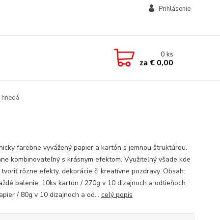
Prihlásenie
0
ks
za
€ 0,00
- hnedá
icky farebne vyvážený papier a kartón s jemnou štruktúrou.
ne kombinovateľný s krásnym efektom. Využiteľný všade kde
tvoriť rôzne efekty, dekorácie či kreatívne pozdravy. Obsah:
aždé balenie: 10ks kartón / 270g v 10 dizajnoch a odtieňoch
pier / 80g v 10 dizajnoch a od...
celý popis