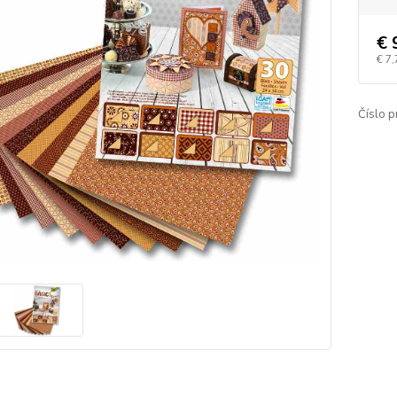
€ 
€ 7,
Číslo p