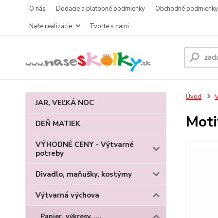
O nás
Dodacie a platobné podmienky
Obchodné podmienky
Naše realizácie
Tvorte s nami
Úvod
V
JAR, VEĽKÁ NOC
Moti
DEŇ MATIEK
VÝHODNÉ CENY - Výtvarné
potreby
Divadlo, maňušky, kostýmy
Výtvarná výchova
Papier, výkresy, ....