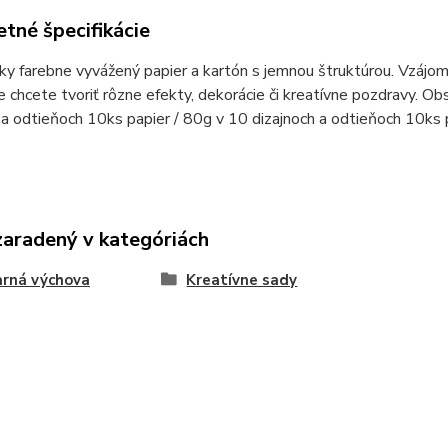
tné špecifikácie
ky farebne vyvážený papier a kartón s jemnou štruktúrou. Vzáj
 chcete tvoriť rôzne efekty, dekorácie či kreatívne pozdravy. O
 a odtieňoch 10ks papier / 80g v 10 dizajnoch a odtieňoch 10ks 
zaradený v kategóriách
rná výchova
Kreatívne sady