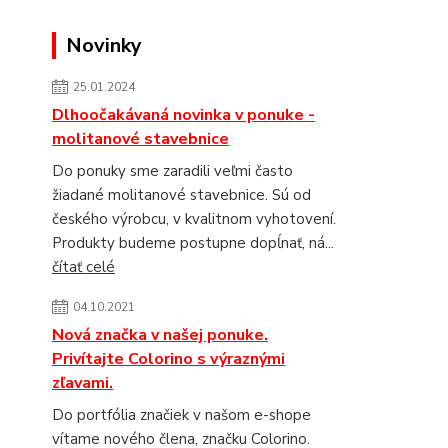
Novinky
25.01.2024
Dlhoočakávaná novinka v ponuke -
molitanové stavebnice
Do ponuky sme zaradili veľmi často
žiadané molitanové stavebnice. Sú od
českého výrobcu, v kvalitnom vyhotovení.
Produkty budeme postupne dopĺnať, ná...
čítať celé
04.10.2021
Nová značka v našej ponuke.
Privítajte Colorino s výraznými
zľavami.
Do portfólia značiek v našom e-shope
vítame nového člena, značku Colorino.