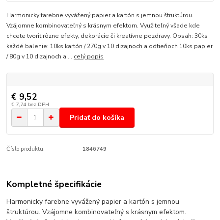
Harmonicky farebne vyvážený papier a kartón s jemnou štruktúrou.
Vzájomne kombinovateľný s krásnym efektom. Využiteľný všade kde
chcete tvoriť rôzne efekty, dekorácie či kreatívne pozdravy. Obsah: 30ks
každé balenie: 10ks kartón / 270g v 10 dizajnoch a odtieňoch 10ks papier
/ 80g v 10 dizajnoch a ...
celý popis
€ 9,52
€ 7,74
bez DPH
Pridať do košíka
Číslo produktu:
1846749
Kompletné špecifikácie
Harmonicky farebne vyvážený papier a kartón s jemnou
štruktúrou. Vzájomne kombinovateľný s krásnym efektom.