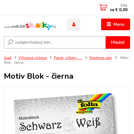
0
ks
za
€ 0,00
Menu
Hľadať
Úvod
Výtvarná výchova
Papier, výkresy, ....
Kreatívne sady
Motiv
Blok - čierna
Motiv Blok - čierna