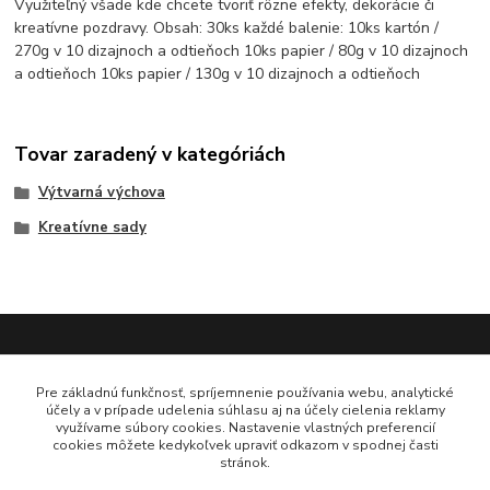
Využiteľný všade kde chcete tvoriť rôzne efekty, dekorácie či
kreatívne pozdravy. Obsah: 30ks každé balenie: 10ks kartón /
270g v 10 dizajnoch a odtieňoch 10ks papier / 80g v 10 dizajnoch
a odtieňoch 10ks papier / 130g v 10 dizajnoch a odtieňoch
Tovar zaradený v kategóriách
Výtvarná výchova
Kreatívne sady
Pre základnú funkčnosť, spríjemnenie používania webu, analytické
účely a v prípade udelenia súhlasu aj na účely cielenia reklamy
Platobná brána ComGate
využívame súbory cookies. Nastavenie vlastných preferencií
cookies môžete kedykoľvek upraviť odkazom v spodnej časti
stránok.