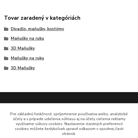
Tovar zaradený v kategóriách
Divadlo, maňušky, kostýmy
Maňušky na ruku
3D Maňušky
Maňušky na ruku
3D Maňušky
Pre základnú funkčnosť, spríjemnenie používania webu, analytické
účely a v prípade udelenia súhlasu aj na účely cielenia reklamy
Platobná brána ComGate
využívame súbory cookies. Nastavenie vlastných preferencií
cookies môžete kedykoľvek upraviť odkazom v spodnej časti
stránok.