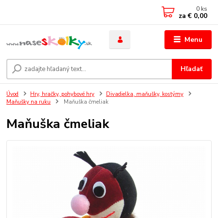
0
ks
za
€ 0,00
Menu
Hľadať
Úvod
Hry, hračky, pohybové hry
Divadielka, maňušky, kostýmy
Maňušky na ruku
Maňuška čmeliak
Maňuška čmeliak