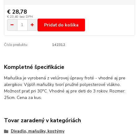
€ 28,78
€ 23,40
bez DPH
Pridať do košíka
Číslo produktu:
142312
Kompletné špecifikácie
Maňuška je vyrobená z velúrovej úpravy froté - vhodné aj pre
alergikov. Výplň maňušky tvorí pružné polyesterové vlákno.
Možnosť prať pri 30°C. Vhodné aj pre deti do 3 rokov. Rozmer:
25cm. Cena za kus.
Tovar zaradený v kategóriách
Divadlo, maňušky, kostýmy