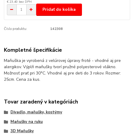
€ 23,40
bez DPH
Pridať do košíka
Číslo produktu:
142308
Kompletné špecifikácie
Maňuška je vyrobená z velúrovej úpravy froté - vhodné aj pre
alergikov. Výplň maňušky tvorí pružné polyesterové vlákno.
Možnosť prať pri 30°C. Vhodné aj pre deti do 3 rokov. Rozmer:
25cm. Cena za kus.
Tovar zaradený v kategóriách
Divadlo, maňušky, kostýmy
Maňušky na ruku
3D Maňušky