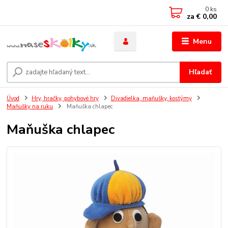
0
ks
za
€ 0,00
Menu
Hľadať
Úvod
Hry, hračky, pohybové hry
Divadielka, maňušky, kostýmy
Maňušky na ruku
Maňuška chlapec
Maňuška chlapec