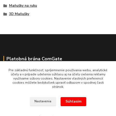
Maňušky na ruku
3D Maňušky
Platobná brána ComGate
Pre základnú funkčnosť, spríjemnenie používania webu, analytické
účely a v prípade udelenia súhlasu aj na účely cielenia reklamy
využívame súbory cookies. Nastavenie vlastných preferencií
cookies môžete kedykoľvek upraviť odkazom v spodnej časti
stránok.
Súhlasím
Nastavenia
(c) E.N.E.S. spol. s r.o. Kopírovanie materiálov bez súhlasu bude považované
za porušenie Autorského zákona.