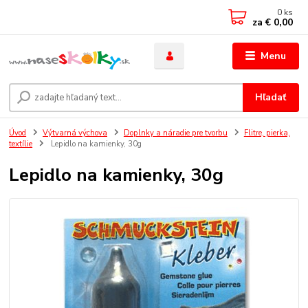
0
ks
za
€ 0,00
Menu
Hľadať
Úvod
Výtvarná výchova
Doplnky a náradie pre tvorbu
Flitre, pierka,
textílie
Lepidlo na kamienky, 30g
Lepidlo na kamienky, 30g