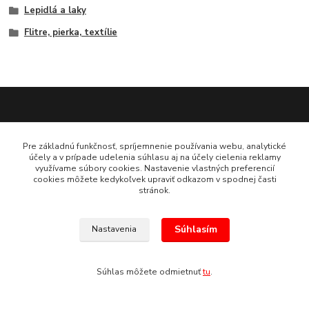
Lepidlá a laky
Flitre, pierka, textílie
Pre základnú funkčnosť, spríjemnenie používania webu, analytické
Platobná brána ComGate
účely a v prípade udelenia súhlasu aj na účely cielenia reklamy
využívame súbory cookies. Nastavenie vlastných preferencií
cookies môžete kedykoľvek upraviť odkazom v spodnej časti
stránok.
Súhlasím
Nastavenia
Súhlas môžete odmietnuť
tu
.
(c) E.N.E.S. spol. s r.o. Kopírovanie materiálov bez súhlasu bude považované
za porušenie Autorského zákona.