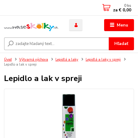
0
ks
za
€ 0,00
Menu
Hľadať
Úvod
Výtvarná výchova
Lepidlá a laky
Lepidlá a laky v spreji
Lepidlo a lak v spreji
Lepidlo a lak v spreji