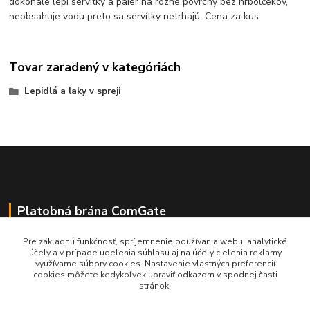
dokonale lepí servítky a paier na rôzne povrchy bez hrbolčekov,
neobsahuje vodu preto sa servítky netrhajú. Cena za kus.
Tovar zaradený v kategóriách
Lepidlá a laky v spreji
Platobná brána ComGate
Pre základnú funkčnosť, spríjemnenie používania webu, analytické
účely a v prípade udelenia súhlasu aj na účely cielenia reklamy
využívame súbory cookies. Nastavenie vlastných preferencií
cookies môžete kedykoľvek upraviť odkazom v spodnej časti
stránok.