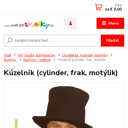
0
ks
za
€ 0,00
Menu
Hľadať
Úvod
Hry, hračky, pohybové hry
Divadielka, maňušky, kostýmy
Kostýmy
Kostýmy - profesie
Kúzelník (cylinder, frak, motýlik)
Kúzelník (cylinder, frak, motýlik)