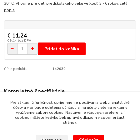
30° C. Vhodné pre deti predškolského veku veľkosť: 3 - 6 rokov.
celý
popis
€ 11,24
€ 9,14
bez DPH
Pridať do košíka
Číslo produktu:
142039
Kompletné špecifikácie
Kúzelník - kostým profesie, ktorý sa skladá z cylindra, fraku a
Pre základnú funkčnosť, spríjemnenie používania webu, analytické
účely a v prípade udelenia súhlasu aj na účely cielenia reklamy
motýliku. Kostým je vyrobený zo 100% bavlnenej látky. Možno prať
využívame súbory cookies. Nastavenie vlastných preferencií
pri teplote do 30° C. Vhodné pre deti predškolského veku veľkosť:
cookies môžete kedykoľvek upraviť odkazom v spodnej časti
3 - 6 rokov.
stránok.