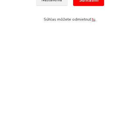
Súhlasím
Nastavenia
Tovar zaradený v kategóriách
Kostýmy
Súhlas môžete odmietnuť
tu
.
Kostýmy - profesie
Kostýmy - profesie
Platobná brána ComGate