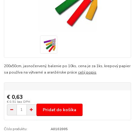
200x50cm, jasnočervený, balenie po 10ks, cena je za 1ks, krepový papier
sa používa na výtvarné a aranžérske práce
celý popis
€ 0,63
€ 0,51
bez DPH
Pridať do košíka
Číslo produktu:
A0102005