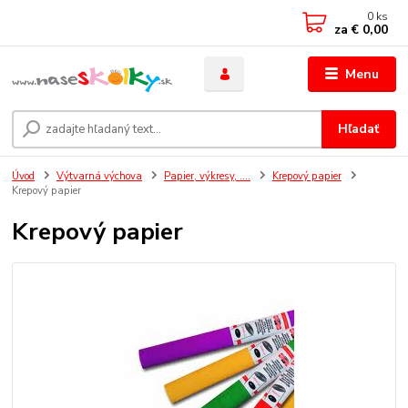
0
ks
za
€ 0,00
Menu
Hľadať
Úvod
Výtvarná výchova
Papier, výkresy, ....
Krepový papier
Krepový papier
Krepový papier