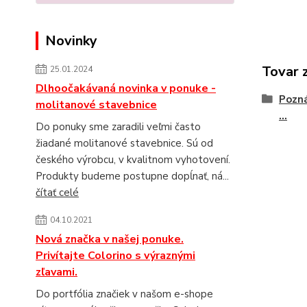
Novinky
Tovar 
25.01.2024
Dlhoočakávaná novinka v ponuke -
Pozná
molitanové stavebnice
...
Do ponuky sme zaradili veľmi často
žiadané molitanové stavebnice. Sú od
českého výrobcu, v kvalitnom vyhotovení.
Produkty budeme postupne dopĺnať, ná...
čítať celé
04.10.2021
Nová značka v našej ponuke.
Privítajte Colorino s výraznými
zľavami.
Do portfólia značiek v našom e-shope