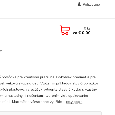
Prihlásenie
0
ks
za
€ 0,00
ks)
 pomôcka pre kreatívnu prácu na akýkoľvek predmet a pre
vek vekovú skupinu detí. Vložením príkladov, slov či obrázkov
kých plastových vrecúšok vytvoríte vlastnú kocku s vlastným
m a následnými riešeniami, tvorením viet, opakovaním
tí a i. Maximálne všestranné využitie....
celý popis