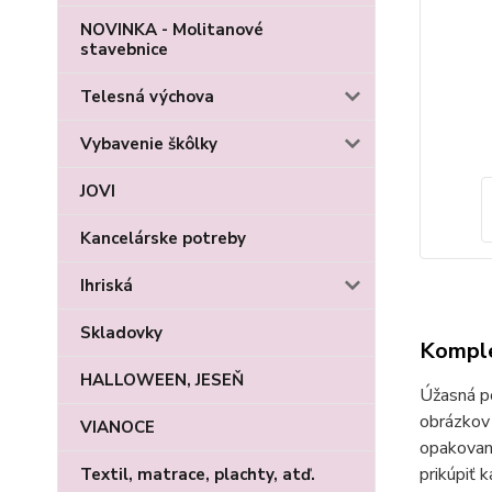
NOVINKA - Molitanové
stavebnice
Telesná výchova
Vybavenie škôlky
JOVI
Kancelárske potreby
Ihriská
Skladovky
Komple
HALLOWEEN, JESEŇ
Úžasná po
obrázkov 
VIANOCE
opakovan
prikúpiť 
Textil, matrace, plachty, atď.