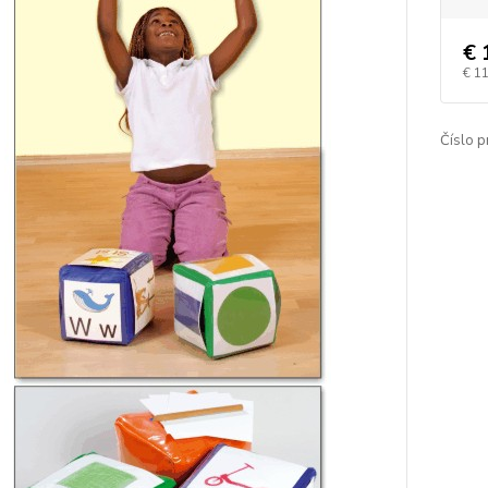
€ 
€ 1
Číslo p