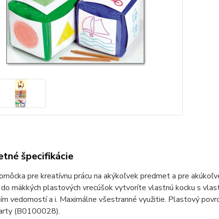
tné špecifikácie
môcka pre kreatívnu prácu na akýkoľvek predmet a pre akúkoľvek
do mäkkých plastových vrecúšok vytvoríte vlastnú kocku s vlas
ím vedomostí a i. Maximálne všestranné využitie. Plastový pov
karty (B0100028).