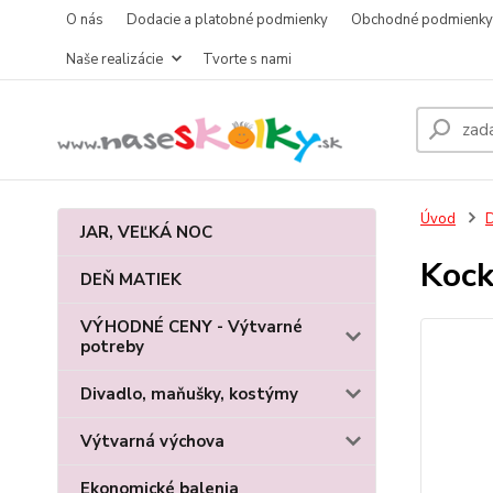
O nás
Dodacie a platobné podmienky
Obchodné podmienky
Naše realizácie
Tvorte s nami
Úvod
D
JAR, VEĽKÁ NOC
Kock
DEŇ MATIEK
VÝHODNÉ CENY - Výtvarné
potreby
Divadlo, maňušky, kostýmy
Výtvarná výchova
Ekonomické balenia