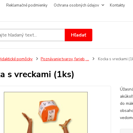
Reklamačné podmienky
Ochrana osobných údajov
Kontakty
Hľadať
idaktické pomôcky
Poznávanie tvarov, farieb, ...
Kocka s vreckami (1
a s vreckami (1ks)
Úžasná
akúkoľ
do mäk
obsaho
vedomos