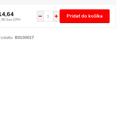
14,64
Pridať do košíka
1,90
bez DPH
roduktu:
B0100027